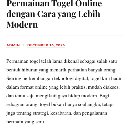
Permainan Togel Online
dengan Cara yang Lebih
Modern
ADMIN
DECEMBER 16, 2025
Permainan togel telah lama dikenal sebagai salah satu
bentuk hiburan yang menarik perhatian banyak orang.
Seiring perkembangan teknologi digital, togel kini hadir
dalam format online yang lebih praktis, mudah diakses,
dan tentu saja mengikuti gaya hidup modern. Bagi
sebagian orang, togel bukan hanya soal angka, tetapi
juga tentang strategi, kesabaran, dan pengalaman
bermain yang seru.