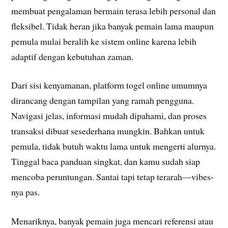
membuat pengalaman bermain terasa lebih personal dan
fleksibel. Tidak heran jika banyak pemain lama maupun
pemula mulai beralih ke sistem online karena lebih
adaptif dengan kebutuhan zaman.
Dari sisi kenyamanan, platform togel online umumnya
dirancang dengan tampilan yang ramah pengguna.
Navigasi jelas, informasi mudah dipahami, dan proses
transaksi dibuat sesederhana mungkin. Bahkan untuk
pemula, tidak butuh waktu lama untuk mengerti alurnya.
Tinggal baca panduan singkat, dan kamu sudah siap
mencoba peruntungan. Santai tapi tetap terarah—vibes-
nya pas.
Menariknya, banyak pemain juga mencari referensi atau