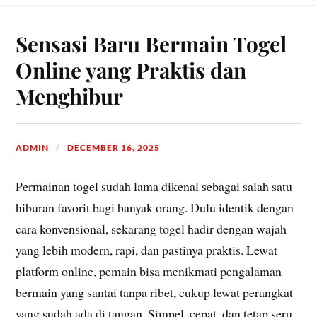
Sensasi Baru Bermain Togel
Online yang Praktis dan
Menghibur
ADMIN
DECEMBER 16, 2025
Permainan togel sudah lama dikenal sebagai salah satu
hiburan favorit bagi banyak orang. Dulu identik dengan
cara konvensional, sekarang togel hadir dengan wajah
yang lebih modern, rapi, dan pastinya praktis. Lewat
platform online, pemain bisa menikmati pengalaman
bermain yang santai tanpa ribet, cukup lewat perangkat
yang sudah ada di tangan. Simpel, cepat, dan tetap seru