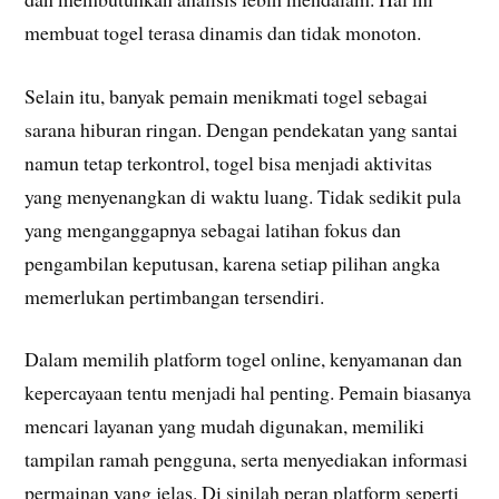
membuat togel terasa dinamis dan tidak monoton.
Selain itu, banyak pemain menikmati togel sebagai
sarana hiburan ringan. Dengan pendekatan yang santai
namun tetap terkontrol, togel bisa menjadi aktivitas
yang menyenangkan di waktu luang. Tidak sedikit pula
yang menganggapnya sebagai latihan fokus dan
pengambilan keputusan, karena setiap pilihan angka
memerlukan pertimbangan tersendiri.
Dalam memilih platform togel online, kenyamanan dan
kepercayaan tentu menjadi hal penting. Pemain biasanya
mencari layanan yang mudah digunakan, memiliki
tampilan ramah pengguna, serta menyediakan informasi
permainan yang jelas. Di sinilah peran platform seperti