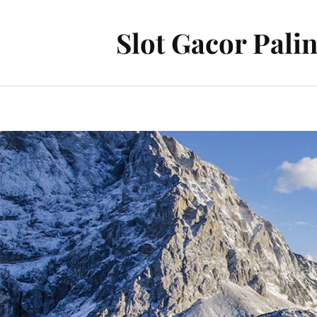
Slot Gacor Pal