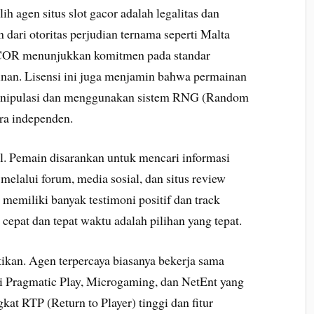
h agen situs slot gacor adalah legalitas dan
n dari otoritas perjudian ternama seperti Malta
OR menunjukkan komitmen pada standar
nan. Lisensi ini juga menjamin bahwa permainan
imanipulasi dan menggunakan sistem RNG (Random
ra independen.
ial. Pemain disarankan untuk mencari informasi
elalui forum, media sosial, dan situs review
g memiliki banyak testimoni positif dan track
epat dan tepat waktu adalah pilihan yang tepat.
tikan. Agen terpercaya biasanya bekerja sama
i Pragmatic Play, Microgaming, dan NetEnt yang
kat RTP (Return to Player) tinggi dan fitur