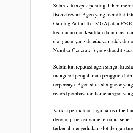
Salah satu aspek penting dalam memili
lisensi resmi. Agen yang memiliki izi
Gaming Authority (MGA) atau PAGC
keamanan dan keadilan dalam permai
slot gacor yang disediakan tidak d
Number Generator) yang diaudit seca
Selain itu, reputasi agen sangat krus
mengenai pengalaman pengguna lain m
terpercaya. Agen situs slot gacor yan
record pembayaran kemenangan yang c
Variasi permainan juga harus diperha
dengan provider game ternama sepert
terkenal menyediakan slot dengan ting