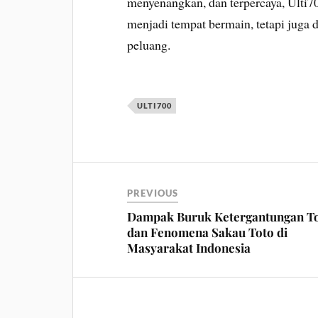
menyenangkan, dan terpercaya, Ulti70
menjadi tempat bermain, tetapi juga d
peluang.
ULTI700
PREVIOUS
Dampak Buruk Ketergantungan T
dan Fenomena Sakau Toto di
Masyarakat Indonesia