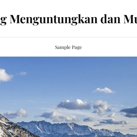
ing Menguntungkan dan 
Sample Page