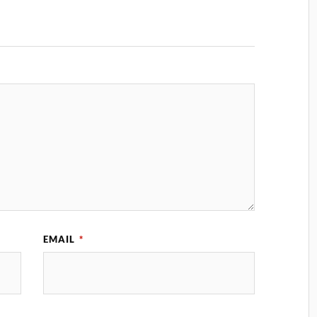
EMAIL
*