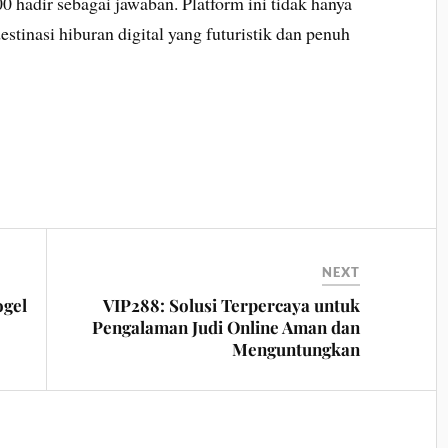
0 hadir sebagai jawaban. Platform ini tidak hanya
estinasi hiburan digital yang futuristik dan penuh
NEXT
ogel
VIP288: Solusi Terpercaya untuk
Pengalaman Judi Online Aman dan
Menguntungkan