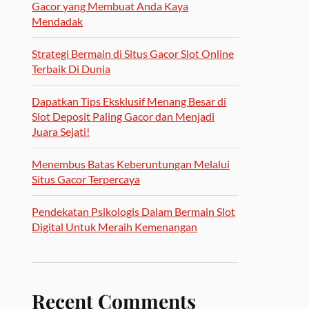
Gacor yang Membuat Anda Kaya
Mendadak
Strategi Bermain di Situs Gacor Slot Online
Terbaik Di Dunia
Dapatkan Tips Eksklusif Menang Besar di
Slot Deposit Paling Gacor dan Menjadi
Juara Sejati!
Menembus Batas Keberuntungan Melalui
Situs Gacor Terpercaya
Pendekatan Psikologis Dalam Bermain Slot
Digital Untuk Meraih Kemenangan
Recent Comments