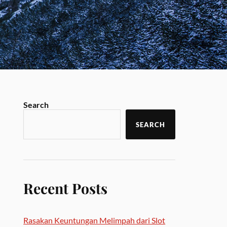
Search
SEARCH
Recent Posts
Rasakan Keuntungan Melimpah dari Slot