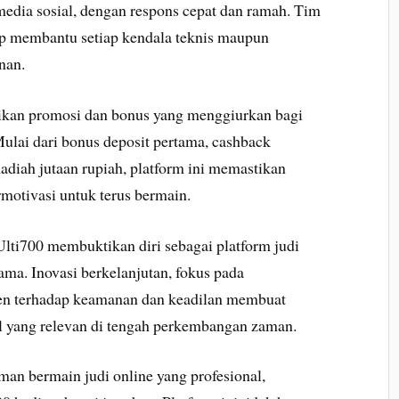
media sosial, dengan respons cepat dan ramah. Tim
iap membantu setiap kendala teknis maupun
nan.
erikan promosi dan bonus yang menggiurkan bagi
lai dari bonus deposit pertama, cashback
diah jutaan rupiah, platform ini memastikan
rmotivasi untuk terus bermain.
lti700 membuktikan diri sebagai platform judi
tama. Inovasi berkelanjutan, fokus pada
en terhadap keamanan dan keadilan membuat
al yang relevan di tengah perkembangan zaman.
an bermain judi online yang profesional,