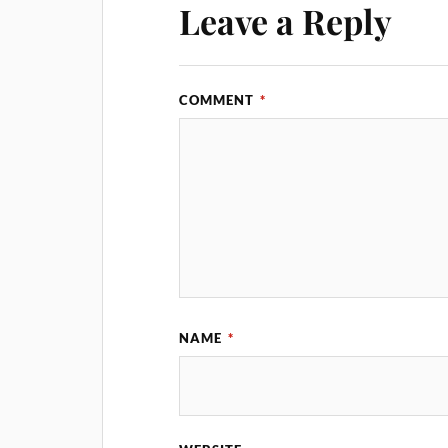
Leave a Reply
COMMENT
*
NAME
*