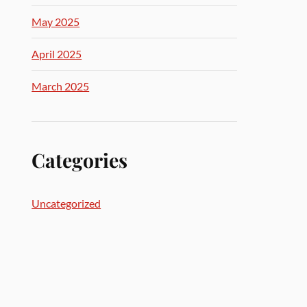
May 2025
April 2025
March 2025
Categories
Uncategorized