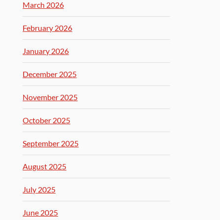
March 2026
February 2026
January 2026
December 2025
November 2025
October 2025
September 2025
August 2025
July 2025
June 2025