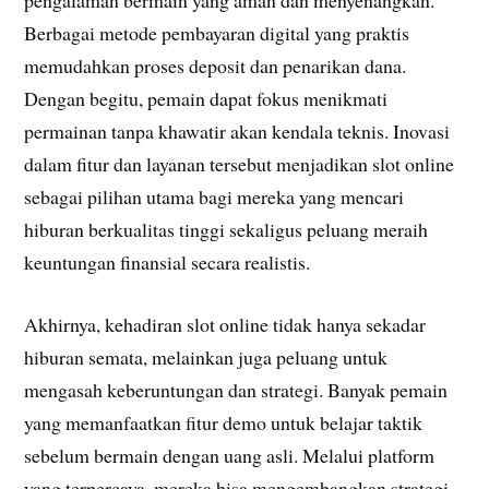
Berbagai metode pembayaran digital yang praktis
memudahkan proses deposit dan penarikan dana.
Dengan begitu, pemain dapat fokus menikmati
permainan tanpa khawatir akan kendala teknis. Inovasi
dalam fitur dan layanan tersebut menjadikan slot online
sebagai pilihan utama bagi mereka yang mencari
hiburan berkualitas tinggi sekaligus peluang meraih
keuntungan finansial secara realistis.
Akhirnya, kehadiran slot online tidak hanya sekadar
hiburan semata, melainkan juga peluang untuk
mengasah keberuntungan dan strategi. Banyak pemain
yang memanfaatkan fitur demo untuk belajar taktik
sebelum bermain dengan uang asli. Melalui platform
yang terpercaya, mereka bisa mengembangkan strategi