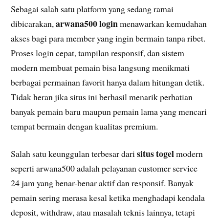
Sebagai salah satu platform yang sedang ramai
arwana500 login
dibicarakan,
menawarkan kemudahan
akses bagi para member yang ingin bermain tanpa ribet.
Proses login cepat, tampilan responsif, dan sistem
modern membuat pemain bisa langsung menikmati
berbagai permainan favorit hanya dalam hitungan detik.
Tidak heran jika situs ini berhasil menarik perhatian
banyak pemain baru maupun pemain lama yang mencari
tempat bermain dengan kualitas premium.
situs togel
Salah satu keunggulan terbesar dari
modern
seperti arwana500 adalah pelayanan customer service
24 jam yang benar-benar aktif dan responsif. Banyak
pemain sering merasa kesal ketika menghadapi kendala
deposit, withdraw, atau masalah teknis lainnya, tetapi