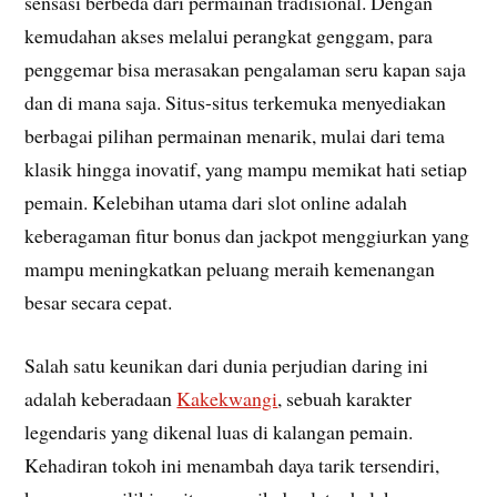
sensasi berbeda dari permainan tradisional. Dengan
kemudahan akses melalui perangkat genggam, para
penggemar bisa merasakan pengalaman seru kapan saja
dan di mana saja. Situs-situs terkemuka menyediakan
berbagai pilihan permainan menarik, mulai dari tema
klasik hingga inovatif, yang mampu memikat hati setiap
pemain. Kelebihan utama dari slot online adalah
keberagaman fitur bonus dan jackpot menggiurkan yang
mampu meningkatkan peluang meraih kemenangan
besar secara cepat.
Salah satu keunikan dari dunia perjudian daring ini
adalah keberadaan
Kakekwangi
, sebuah karakter
legendaris yang dikenal luas di kalangan pemain.
Kehadiran tokoh ini menambah daya tarik tersendiri,