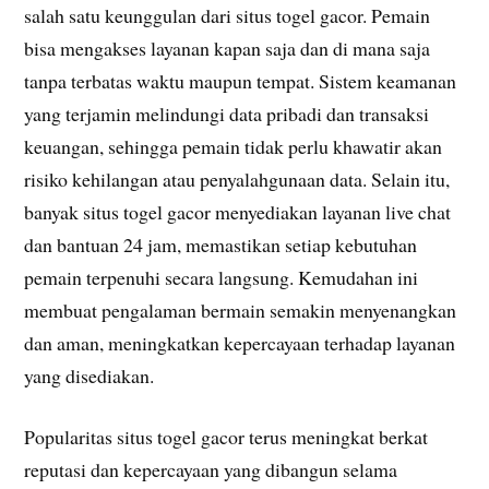
salah satu keunggulan dari situs togel gacor. Pemain
bisa mengakses layanan kapan saja dan di mana saja
tanpa terbatas waktu maupun tempat. Sistem keamanan
yang terjamin melindungi data pribadi dan transaksi
keuangan, sehingga pemain tidak perlu khawatir akan
risiko kehilangan atau penyalahgunaan data. Selain itu,
banyak situs togel gacor menyediakan layanan live chat
dan bantuan 24 jam, memastikan setiap kebutuhan
pemain terpenuhi secara langsung. Kemudahan ini
membuat pengalaman bermain semakin menyenangkan
dan aman, meningkatkan kepercayaan terhadap layanan
yang disediakan.
Popularitas situs togel gacor terus meningkat berkat
reputasi dan kepercayaan yang dibangun selama