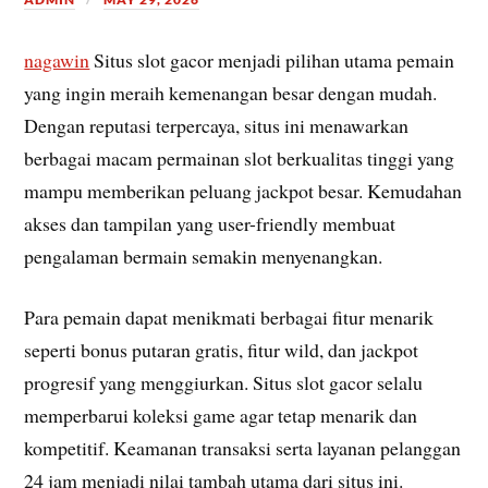
nagawin
Situs slot gacor menjadi pilihan utama pemain
yang ingin meraih kemenangan besar dengan mudah.
Dengan reputasi terpercaya, situs ini menawarkan
berbagai macam permainan slot berkualitas tinggi yang
mampu memberikan peluang jackpot besar. Kemudahan
akses dan tampilan yang user-friendly membuat
pengalaman bermain semakin menyenangkan.
Para pemain dapat menikmati berbagai fitur menarik
seperti bonus putaran gratis, fitur wild, dan jackpot
progresif yang menggiurkan. Situs slot gacor selalu
memperbarui koleksi game agar tetap menarik dan
kompetitif. Keamanan transaksi serta layanan pelanggan
24 jam menjadi nilai tambah utama dari situs ini.