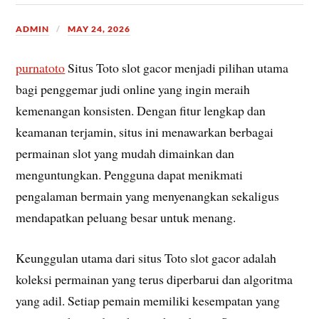
ADMIN
MAY 24, 2026
purnatoto
Situs Toto slot gacor menjadi pilihan utama
bagi penggemar judi online yang ingin meraih
kemenangan konsisten. Dengan fitur lengkap dan
keamanan terjamin, situs ini menawarkan berbagai
permainan slot yang mudah dimainkan dan
menguntungkan. Pengguna dapat menikmati
pengalaman bermain yang menyenangkan sekaligus
mendapatkan peluang besar untuk menang.
Keunggulan utama dari situs Toto slot gacor adalah
koleksi permainan yang terus diperbarui dan algoritma
yang adil. Setiap pemain memiliki kesempatan yang