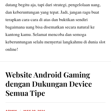
datang begitu aja, tapi dari strategi, pengelolaan uang,
dan keberuntungan yang tepat. Jadi, jangan ragu buat
terapkan cara-cara di atas dan buktikan sendiri
bagaimana uang bisa disematkan secara natural ke
kantong kamu. Selamat mencoba dan semoga
keberuntungan selalu menyertai langkahmu di dunia slot
online!
Website Android Gaming
dengan Dukungan Device
Semua Tipe
ADMIN
MAY 29, 2026