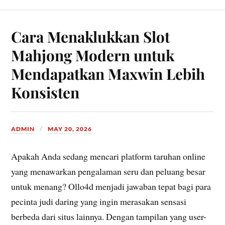
Cara Menaklukkan Slot
Mahjong Modern untuk
Mendapatkan Maxwin Lebih
Konsisten
ADMIN
MAY 20, 2026
Apakah Anda sedang mencari platform taruhan online
yang menawarkan pengalaman seru dan peluang besar
untuk menang? Ollo4d menjadi jawaban tepat bagi para
pecinta judi daring yang ingin merasakan sensasi
berbeda dari situs lainnya. Dengan tampilan yang user-