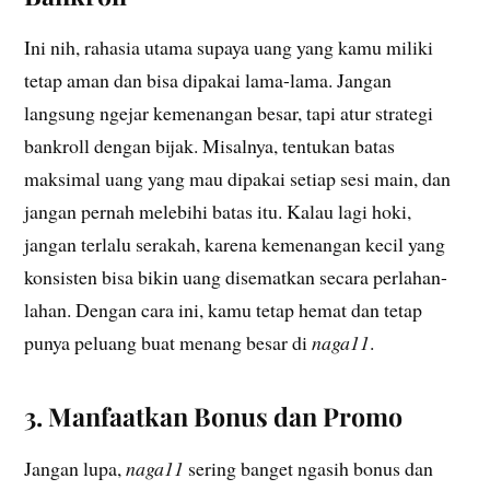
Ini nih, rahasia utama supaya uang yang kamu miliki
tetap aman dan bisa dipakai lama-lama. Jangan
langsung ngejar kemenangan besar, tapi atur strategi
bankroll dengan bijak. Misalnya, tentukan batas
maksimal uang yang mau dipakai setiap sesi main, dan
jangan pernah melebihi batas itu. Kalau lagi hoki,
jangan terlalu serakah, karena kemenangan kecil yang
konsisten bisa bikin uang disematkan secara perlahan-
lahan. Dengan cara ini, kamu tetap hemat dan tetap
punya peluang buat menang besar di
naga11
.
3. Manfaatkan Bonus dan Promo
Jangan lupa,
naga11
sering banget ngasih bonus dan