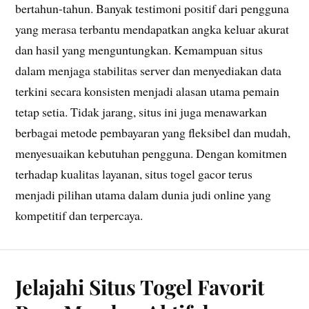
bertahun-tahun. Banyak testimoni positif dari pengguna
yang merasa terbantu mendapatkan angka keluar akurat
dan hasil yang menguntungkan. Kemampuan situs
dalam menjaga stabilitas server dan menyediakan data
terkini secara konsisten menjadi alasan utama pemain
tetap setia. Tidak jarang, situs ini juga menawarkan
berbagai metode pembayaran yang fleksibel dan mudah,
menyesuaikan kebutuhan pengguna. Dengan komitmen
terhadap kualitas layanan, situs togel gacor terus
menjadi pilihan utama dalam dunia judi online yang
kompetitif dan terpercaya.
Jelajahi Situs Togel Favorit