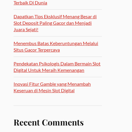
Terbaik Di Dunia
Dapatkan Tips Eksklusif Menang Besar di
Slot Deposit Paling Gacor dan Menjadi
Juara Sejati!
Menembus Batas Keberuntungan Melalui
Situs Gacor Terpercaya
Pendekatan Psikologis Dalam Bermain Slot
Digital Untuk Meraih Kemenangan
Inovasi Fitur Gamble yang Menambah
Keseruan di Mesin Slot Digital
Recent Comments