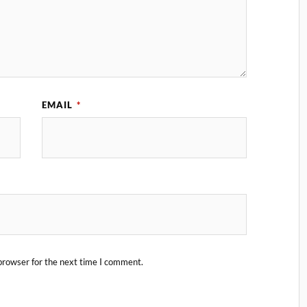
EMAIL
*
browser for the next time I comment.