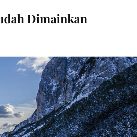
Mudah Dimainkan