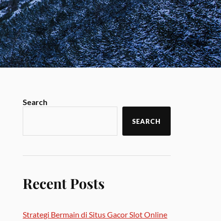
Search
SEARCH
Recent Posts
Strategi Bermain di Situs Gacor Slot Online