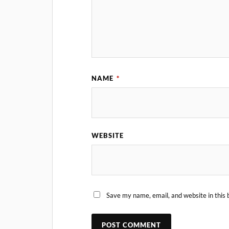
NAME
*
WEBSITE
Save my name, email, and website in this 