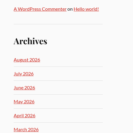
A WordPress Commenter
on
Hello world!
Archives
August 2026
July 2026
June 2026
May 2026
April 2026
March 2026