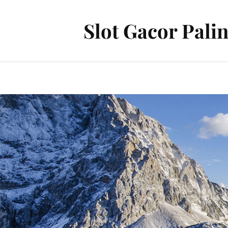
Slot Gacor Pal