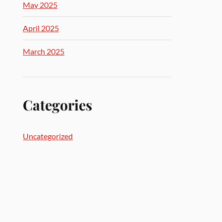
May 2025
April 2025
March 2025
Categories
Uncategorized