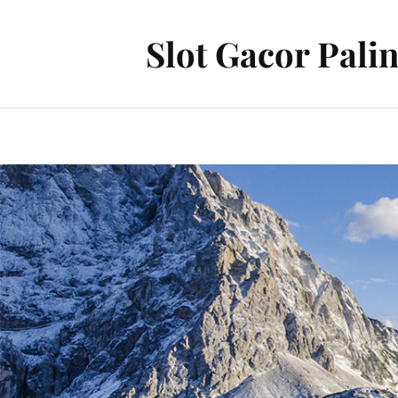
Slot Gacor Pal