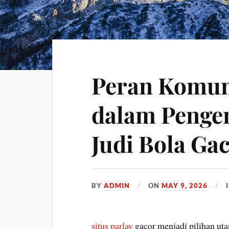
Peran Komun
dalam Penge
Judi Bola Ga
BY
ADMIN
ON
MAY 9, 2026
situs parlay
gacor menjadi pilihan uta