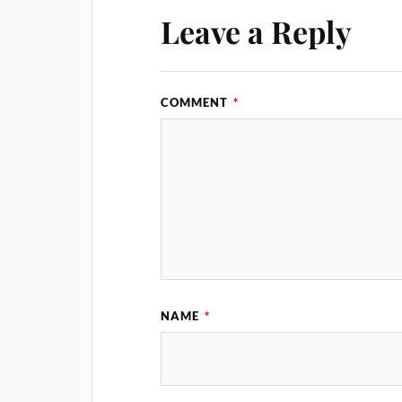
Leave a Reply
COMMENT
*
NAME
*