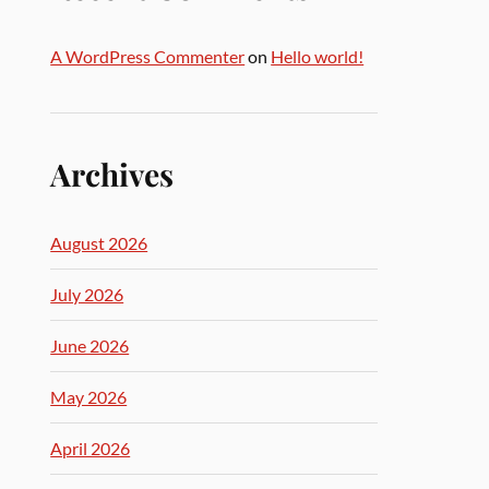
A WordPress Commenter
on
Hello world!
Archives
August 2026
July 2026
June 2026
May 2026
April 2026