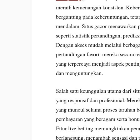
meraih kemenangan konsisten. Keber
bergantung pada keberuntungan, tetap
mendalam. Situs gacor menawarkan pe
seperti statistik pertandingan, prediks
Dengan akses mudah melalui berbaga
pertandingan favorit mereka secara re
yang terpercaya menjadi aspek pent
dan menguntungkan.
Salah satu keunggulan utama dari sit
yang responsif dan profesional. Mere
yang muncul selama proses taruhan be
pembayaran yang beragam serta bonus 
Fitur live betting memungkinkan pem
berlangsung, menambah sensasi dan 