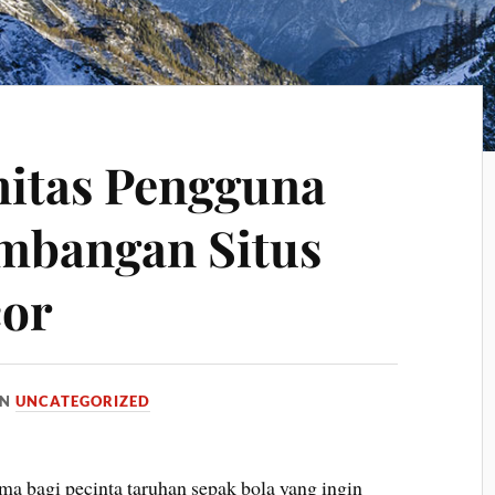
itas Pengguna
mbangan Situs
cor
IN
UNCATEGORIZED
ma bagi pecinta taruhan sepak bola yang ingin