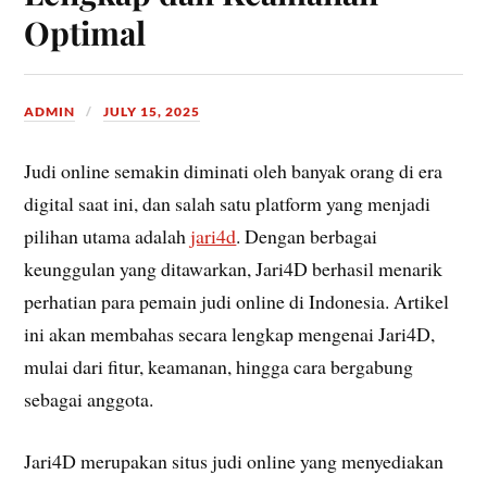
Optimal
ADMIN
JULY 15, 2025
Judi online semakin diminati oleh banyak orang di era
digital saat ini, dan salah satu platform yang menjadi
pilihan utama adalah
jari4d
. Dengan berbagai
keunggulan yang ditawarkan, Jari4D berhasil menarik
perhatian para pemain judi online di Indonesia. Artikel
ini akan membahas secara lengkap mengenai Jari4D,
mulai dari fitur, keamanan, hingga cara bergabung
sebagai anggota.
Jari4D merupakan situs judi online yang menyediakan