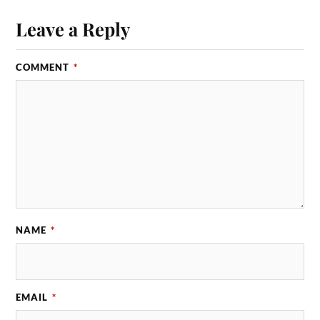
Leave a Reply
COMMENT
*
NAME
*
EMAIL
*