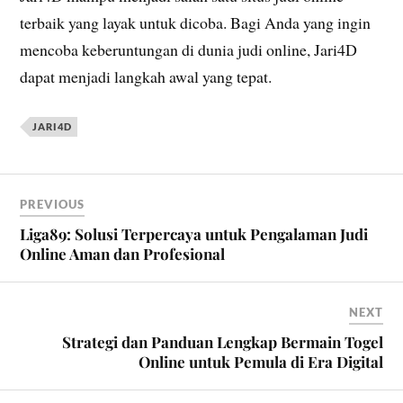
terbaik yang layak untuk dicoba. Bagi Anda yang ingin
mencoba keberuntungan di dunia judi online, Jari4D
dapat menjadi langkah awal yang tepat.
JARI4D
PREVIOUS
Liga89: Solusi Terpercaya untuk Pengalaman Judi
Online Aman dan Profesional
NEXT
Strategi dan Panduan Lengkap Bermain Togel
Online untuk Pemula di Era Digital