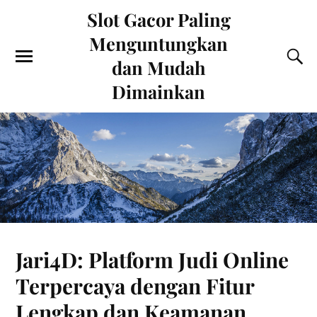
Slot Gacor Paling
Menguntungkan
dan Mudah
Dimainkan
Jari4D: Platform Judi Online
Terpercaya dengan Fitur
Lengkap dan Keamanan