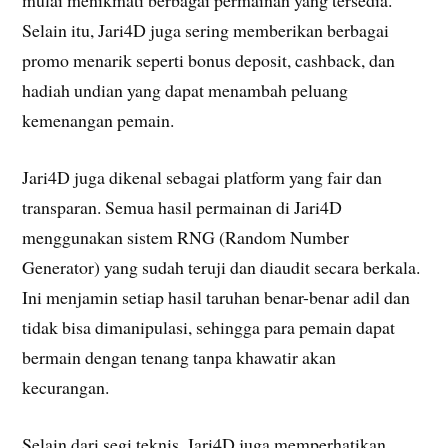
mulai menikmati berbagai permainan yang tersedia.
Selain itu, Jari4D juga sering memberikan berbagai
promo menarik seperti bonus deposit, cashback, dan
hadiah undian yang dapat menambah peluang
kemenangan pemain.
Jari4D juga dikenal sebagai platform yang fair dan
transparan. Semua hasil permainan di Jari4D
menggunakan sistem RNG (Random Number
Generator) yang sudah teruji dan diaudit secara berkala.
Ini menjamin setiap hasil taruhan benar-benar adil dan
tidak bisa dimanipulasi, sehingga para pemain dapat
bermain dengan tenang tanpa khawatir akan
kecurangan.
Selain dari segi teknis, Jari4D juga memperhatikan