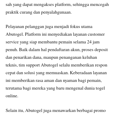
sah yang dapat mengakses platform, sehingga mencegah
praktik curang dan penyalahgunaan.
Pelayanan pelanggan juga menjadi fokus utama
Abutogel. Platform ini menyediakan layanan customer
service yang siap membantu pemain selama 24 jam
penuh. Baik dalam hal pendaftaran akun, proses deposit
dan penarikan dana, maupun penanganan keluhan
teknis, tim support Abutogel selalu memberikan respon
cepat dan solusi yang memuaskan. Keberadaan layanan
ini memberikan rasa aman dan nyaman bagi pemain,
terutama bagi mereka yang baru mengenal dunia togel
online.
Selain itu, Abutogel juga menawarkan berbagai promo