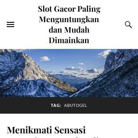
Slot Gacor Paling
Menguntungkan
dan Mudah
Dimainkan
TAG:
ABUTOGEL
Menikmati Sensasi