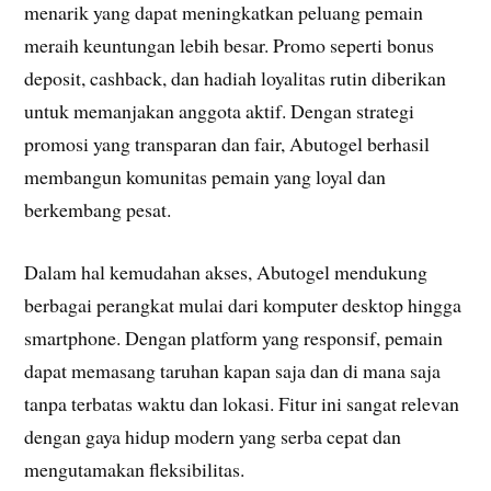
menarik yang dapat meningkatkan peluang pemain
meraih keuntungan lebih besar. Promo seperti bonus
deposit, cashback, dan hadiah loyalitas rutin diberikan
untuk memanjakan anggota aktif. Dengan strategi
promosi yang transparan dan fair, Abutogel berhasil
membangun komunitas pemain yang loyal dan
berkembang pesat.
Dalam hal kemudahan akses, Abutogel mendukung
berbagai perangkat mulai dari komputer desktop hingga
smartphone. Dengan platform yang responsif, pemain
dapat memasang taruhan kapan saja dan di mana saja
tanpa terbatas waktu dan lokasi. Fitur ini sangat relevan
dengan gaya hidup modern yang serba cepat dan
mengutamakan fleksibilitas.