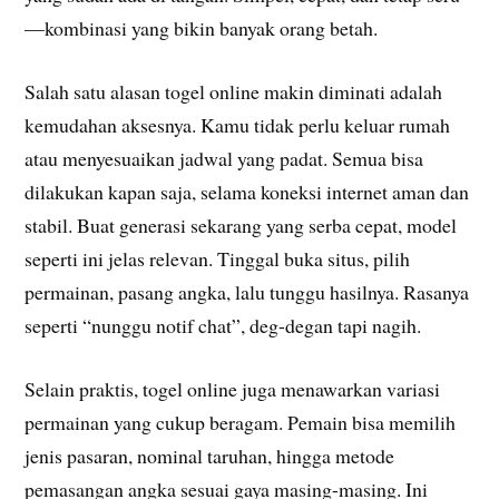
—kombinasi yang bikin banyak orang betah.
Salah satu alasan togel online makin diminati adalah
kemudahan aksesnya. Kamu tidak perlu keluar rumah
atau menyesuaikan jadwal yang padat. Semua bisa
dilakukan kapan saja, selama koneksi internet aman dan
stabil. Buat generasi sekarang yang serba cepat, model
seperti ini jelas relevan. Tinggal buka situs, pilih
permainan, pasang angka, lalu tunggu hasilnya. Rasanya
seperti “nunggu notif chat”, deg-degan tapi nagih.
Selain praktis, togel online juga menawarkan variasi
permainan yang cukup beragam. Pemain bisa memilih
jenis pasaran, nominal taruhan, hingga metode
pemasangan angka sesuai gaya masing-masing. Ini