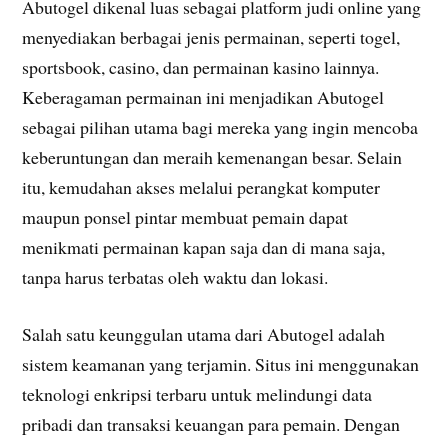
Abutogel dikenal luas sebagai platform judi online yang
menyediakan berbagai jenis permainan, seperti togel,
sportsbook, casino, dan permainan kasino lainnya.
Keberagaman permainan ini menjadikan Abutogel
sebagai pilihan utama bagi mereka yang ingin mencoba
keberuntungan dan meraih kemenangan besar. Selain
itu, kemudahan akses melalui perangkat komputer
maupun ponsel pintar membuat pemain dapat
menikmati permainan kapan saja dan di mana saja,
tanpa harus terbatas oleh waktu dan lokasi.
Salah satu keunggulan utama dari Abutogel adalah
sistem keamanan yang terjamin. Situs ini menggunakan
teknologi enkripsi terbaru untuk melindungi data
pribadi dan transaksi keuangan para pemain. Dengan