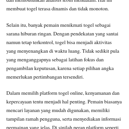
membuat togel terasa dinamis dan tidak monoton.
Selain itu, banyak pemain menikmati togel sebagai
sarana hiburan ringan. Dengan pendekatan yang santai
namun tetap terkontrol, togel bisa menjadi aktivitas
yang menyenangkan di waktu luang. Tidak sedikit pula
yang menganggapnya sebagai latihan fokus dan
pengambilan keputusan, karena setiap pilihan angka
memerlukan pertimbangan tersendiri.
Dalam memilih platform togel online, kenyamanan dan
kepercayaan tentu menjadi hal penting. Pemain biasanya
mencari layanan yang mudah digunakan, memiliki
tampilan ramah pengguna, serta menyediakan informasi
permainan yang jelas. Di sinilah peran platform seperti