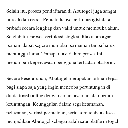
Selain itu, proses pendaftaran di Abutogel juga sangat
mudah dan cepat. Pemain hanya perlu mengisi data
pribadi secara lengkap dan valid untuk membuka akun.
Setelah itu, proses verifikasi singkat dilakukan agar
pemain dapat segera memulai permainan tanpa harus
menunggu lama. Transparansi dalam proses ini
menambah kepercayaan pengguna terhadap platform.
Secara keseluruhan, Abutogel merupakan pilihan tepat
bagi siapa saja yang ingin mencoba peruntungan di
dunia togel online dengan aman, nyaman, dan penuh
keuntungan. Keunggulan dalam segi keamanan,
pelayanan, variasi permainan, serta kemudahan akses
menjadikan Abutogel sebagai salah satu platform togel