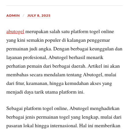
ADMIN
JULY 8, 2025
abutogel
merupakan salah satu platform togel online
yang kini semakin populer di kalangan penggemar
permainan judi angka. Dengan berbagai keunggulan dan
layanan profesional, Abutogel berhasil menarik
perhatian pemain dari berbagai daerah. Artikel ini akan
membahas secara mendalam tentang Abutogel, mulai
dari fitur, keamanan, hingga kemudahan akses yang
menjadi daya tarik utama platform ini.
Sebagai platform togel online, Abutogel menghadirkan
berbagai jenis permainan togel yang lengkap, mulai dari
pasaran lokal hingga internasional. Hal ini memberikan