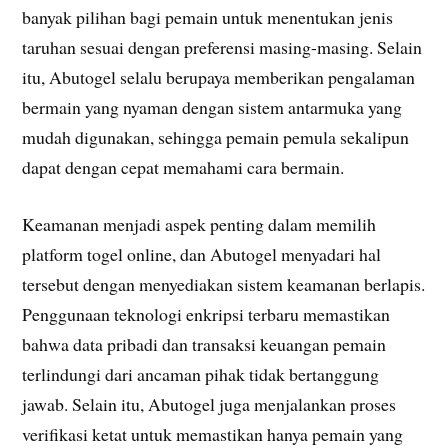
banyak pilihan bagi pemain untuk menentukan jenis
taruhan sesuai dengan preferensi masing-masing. Selain
itu, Abutogel selalu berupaya memberikan pengalaman
bermain yang nyaman dengan sistem antarmuka yang
mudah digunakan, sehingga pemain pemula sekalipun
dapat dengan cepat memahami cara bermain.
Keamanan menjadi aspek penting dalam memilih
platform togel online, dan Abutogel menyadari hal
tersebut dengan menyediakan sistem keamanan berlapis.
Penggunaan teknologi enkripsi terbaru memastikan
bahwa data pribadi dan transaksi keuangan pemain
terlindungi dari ancaman pihak tidak bertanggung
jawab. Selain itu, Abutogel juga menjalankan proses
verifikasi ketat untuk memastikan hanya pemain yang