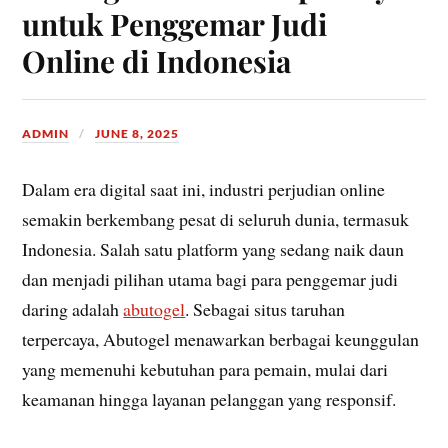
untuk Penggemar Judi
Online di Indonesia
ADMIN
JUNE 8, 2025
Dalam era digital saat ini, industri perjudian online
semakin berkembang pesat di seluruh dunia, termasuk
Indonesia. Salah satu platform yang sedang naik daun
dan menjadi pilihan utama bagi para penggemar judi
daring adalah
abutogel
. Sebagai situs taruhan
terpercaya, Abutogel menawarkan berbagai keunggulan
yang memenuhi kebutuhan para pemain, mulai dari
keamanan hingga layanan pelanggan yang responsif.