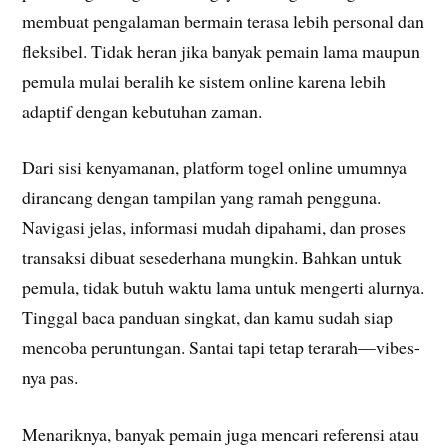
membuat pengalaman bermain terasa lebih personal dan
fleksibel. Tidak heran jika banyak pemain lama maupun
pemula mulai beralih ke sistem online karena lebih
adaptif dengan kebutuhan zaman.
Dari sisi kenyamanan, platform togel online umumnya
dirancang dengan tampilan yang ramah pengguna.
Navigasi jelas, informasi mudah dipahami, dan proses
transaksi dibuat sesederhana mungkin. Bahkan untuk
pemula, tidak butuh waktu lama untuk mengerti alurnya.
Tinggal baca panduan singkat, dan kamu sudah siap
mencoba peruntungan. Santai tapi tetap terarah—vibes-
nya pas.
Menariknya, banyak pemain juga mencari referensi atau