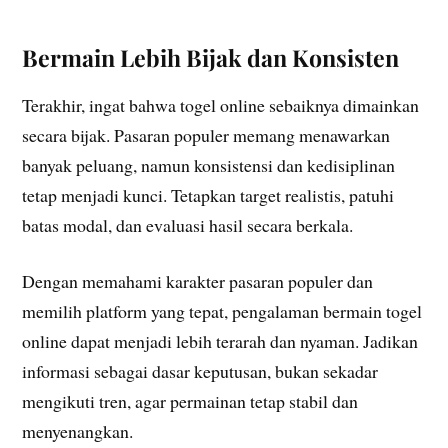
Bermain Lebih Bijak dan Konsisten
Terakhir, ingat bahwa togel online sebaiknya dimainkan
secara bijak. Pasaran populer memang menawarkan
banyak peluang, namun konsistensi dan kedisiplinan
tetap menjadi kunci. Tetapkan target realistis, patuhi
batas modal, dan evaluasi hasil secara berkala.
Dengan memahami karakter pasaran populer dan
memilih platform yang tepat, pengalaman bermain togel
online dapat menjadi lebih terarah dan nyaman. Jadikan
informasi sebagai dasar keputusan, bukan sekadar
mengikuti tren, agar permainan tetap stabil dan
menyenangkan.