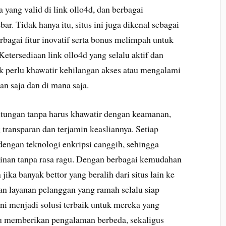
yang valid di link ollo4d, dan berbagai
ar. Tidak hanya itu, situs ini juga dikenal sebagai
agai fitur inovatif serta bonus melimpah untuk
tersediaan link ollo4d yang selalu aktif dan
k perlu khawatir kehilangan akses atau mengalami
an saja dan di mana saja.
tungan tanpa harus khawatir dengan keamanan,
 transparan dan terjamin keasliannya. Setiap
 dengan teknologi enkripsi canggih, sehingga
inan tanpa rasa ragu. Dengan berbagai kemudahan
ika banyak bettor yang beralih dari situs lain ke
an layanan pelanggan yang ramah selalu siap
ni menjadi solusi terbaik untuk mereka yang
pu memberikan pengalaman berbeda, sekaligus