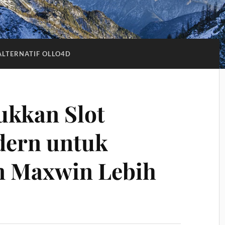
ALTERNATIF OLLO4D
ukkan Slot
ern untuk
 Maxwin Lebih