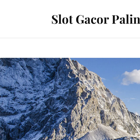
Slot Gacor Pal