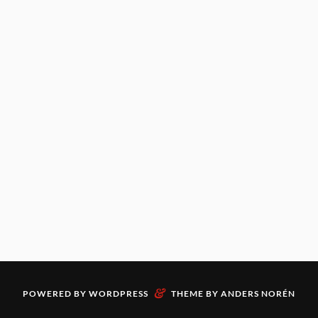
&
POWERED BY
WORDPRESS
THEME BY
ANDERS NORÉN