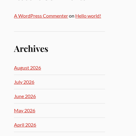
A WordPress Commenter
on
Hello world!
Archives
August 2026
July 2026
June 2026
May 2026
April 2026