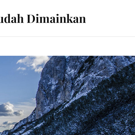
Mudah Dimainkan