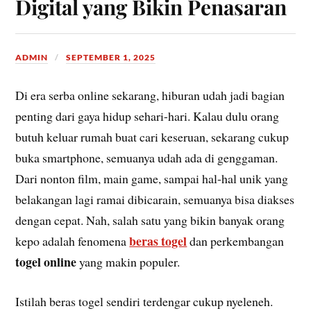
Digital yang Bikin Penasaran
ADMIN
SEPTEMBER 1, 2025
Di era serba online sekarang, hiburan udah jadi bagian
penting dari gaya hidup sehari-hari. Kalau dulu orang
butuh keluar rumah buat cari keseruan, sekarang cukup
buka smartphone, semuanya udah ada di genggaman.
Dari nonton film, main game, sampai hal-hal unik yang
belakangan lagi ramai dibicarain, semuanya bisa diakses
dengan cepat. Nah, salah satu yang bikin banyak orang
beras togel
kepo adalah fenomena
dan perkembangan
togel online
yang makin populer.
Istilah beras togel sendiri terdengar cukup nyeleneh.