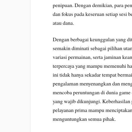
penipuan. Dengan demikian, para pe
dan fokus pada keseruan setiap sesi 
atau dana.
Dengan berbagai keunggulan yang di
semakin diminati sebagai pilihan ut
variasi permainan, serta jaminan ke
terpercaya yang mampu memenuhi har
ini tidak hanya sekadar tempat berm
pengalaman menyenangkan dan mengunt
mencoba peruntungan di dunia game o
yang wajib dikunjungi. Keberhasilan
pelayanan prima mampu menciptakan 
menguntungkan semua pihak.