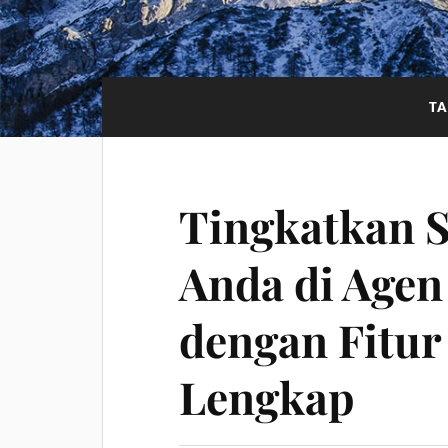
T
Tingkatkan S
Anda di Age
dengan Fitur
Lengkap