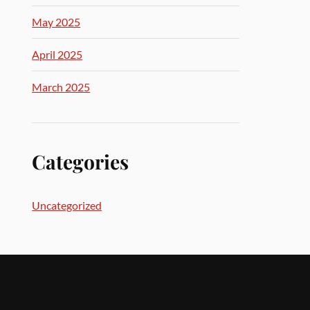
May 2025
April 2025
March 2025
Categories
Uncategorized