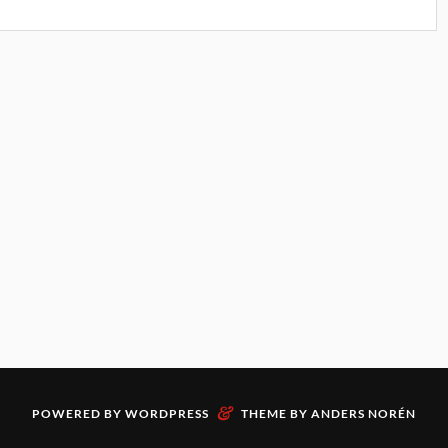
&
POWERED BY
WORDPRESS
THEME BY
ANDERS NORÉN