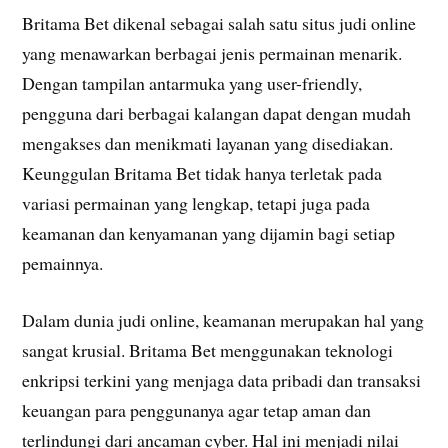
Britama Bet dikenal sebagai salah satu situs judi online
yang menawarkan berbagai jenis permainan menarik.
Dengan tampilan antarmuka yang user-friendly,
pengguna dari berbagai kalangan dapat dengan mudah
mengakses dan menikmati layanan yang disediakan.
Keunggulan Britama Bet tidak hanya terletak pada
variasi permainan yang lengkap, tetapi juga pada
keamanan dan kenyamanan yang dijamin bagi setiap
pemainnya.
Dalam dunia judi online, keamanan merupakan hal yang
sangat krusial. Britama Bet menggunakan teknologi
enkripsi terkini yang menjaga data pribadi dan transaksi
keuangan para penggunanya agar tetap aman dan
terlindungi dari ancaman cyber. Hal ini menjadi nilai