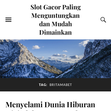
Slot Gacor Paling
Menguntungkan
dan Mudah
Dimainkan
TAG:
BRITAMABET
Menyelami Dunia Hiburan