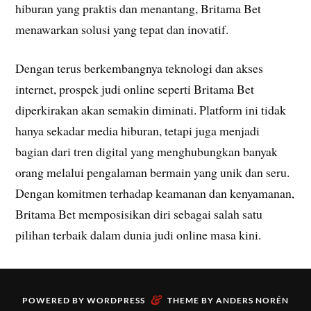
hiburan yang praktis dan menantang, Britama Bet
menawarkan solusi yang tepat dan inovatif.
Dengan terus berkembangnya teknologi dan akses
internet, prospek judi online seperti Britama Bet
diperkirakan akan semakin diminati. Platform ini tidak
hanya sekadar media hiburan, tetapi juga menjadi
bagian dari tren digital yang menghubungkan banyak
orang melalui pengalaman bermain yang unik dan seru.
Dengan komitmen terhadap keamanan dan kenyamanan,
Britama Bet memposisikan diri sebagai salah satu
pilihan terbaik dalam dunia judi online masa kini.
&
POWERED BY
WORDPRESS
THEME BY
ANDERS NORÉN