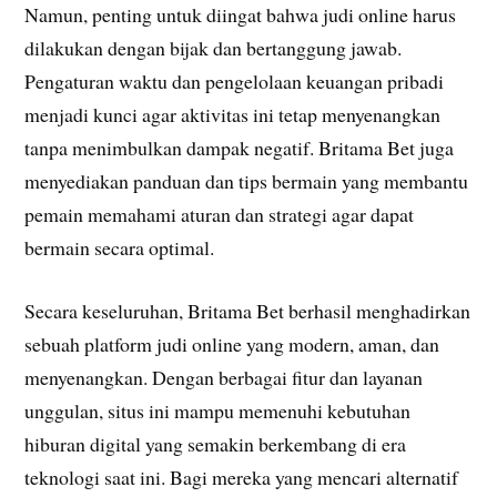
Namun, penting untuk diingat bahwa judi online harus
dilakukan dengan bijak dan bertanggung jawab.
Pengaturan waktu dan pengelolaan keuangan pribadi
menjadi kunci agar aktivitas ini tetap menyenangkan
tanpa menimbulkan dampak negatif. Britama Bet juga
menyediakan panduan dan tips bermain yang membantu
pemain memahami aturan dan strategi agar dapat
bermain secara optimal.
Secara keseluruhan, Britama Bet berhasil menghadirkan
sebuah platform judi online yang modern, aman, dan
menyenangkan. Dengan berbagai fitur dan layanan
unggulan, situs ini mampu memenuhi kebutuhan
hiburan digital yang semakin berkembang di era
teknologi saat ini. Bagi mereka yang mencari alternatif