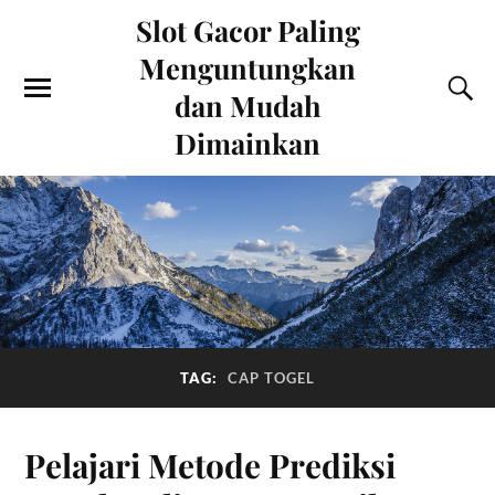
Slot Gacor Paling
Menguntungkan
dan Mudah
Dimainkan
TAG:
CAP TOGEL
Pelajari Metode Prediksi