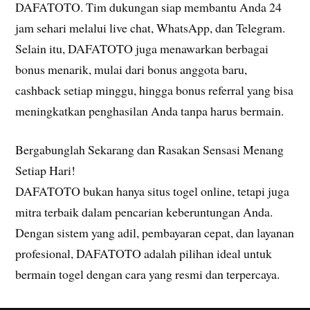
DAFATOTO. Tim dukungan siap membantu Anda 24
jam sehari melalui live chat, WhatsApp, dan Telegram.
Selain itu, DAFATOTO juga menawarkan berbagai
bonus menarik, mulai dari bonus anggota baru,
cashback setiap minggu, hingga bonus referral yang bisa
meningkatkan penghasilan Anda tanpa harus bermain.
Bergabunglah Sekarang dan Rasakan Sensasi Menang
Setiap Hari!
DAFATOTO bukan hanya situs togel online, tetapi juga
mitra terbaik dalam pencarian keberuntungan Anda.
Dengan sistem yang adil, pembayaran cepat, dan layanan
profesional, DAFATOTO adalah pilihan ideal untuk
bermain togel dengan cara yang resmi dan terpercaya.