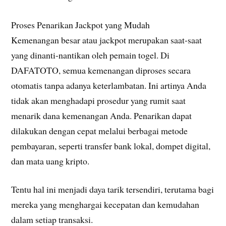
Proses Penarikan Jackpot yang Mudah
Kemenangan besar atau jackpot merupakan saat-saat
yang dinanti-nantikan oleh pemain togel. Di
DAFATOTO, semua kemenangan diproses secara
otomatis tanpa adanya keterlambatan. Ini artinya Anda
tidak akan menghadapi prosedur yang rumit saat
menarik dana kemenangan Anda. Penarikan dapat
dilakukan dengan cepat melalui berbagai metode
pembayaran, seperti transfer bank lokal, dompet digital,
dan mata uang kripto.
Tentu hal ini menjadi daya tarik tersendiri, terutama bagi
mereka yang menghargai kecepatan dan kemudahan
dalam setiap transaksi.