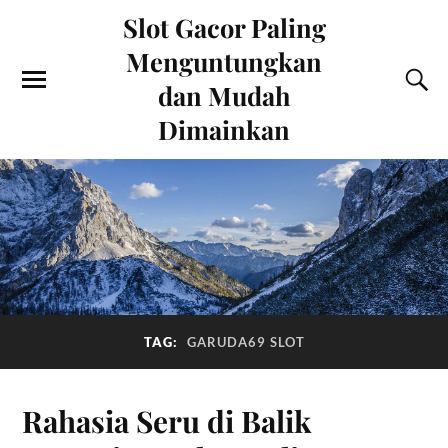
Slot Gacor Paling
Menguntungkan
dan Mudah
Dimainkan
TAG:
GARUDA69 SLOT
Rahasia Seru di Balik