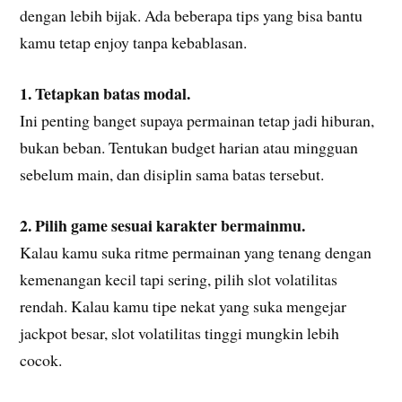
dengan lebih bijak. Ada beberapa tips yang bisa bantu
kamu tetap enjoy tanpa kebablasan.
1. Tetapkan batas modal.
Ini penting banget supaya permainan tetap jadi hiburan,
bukan beban. Tentukan budget harian atau mingguan
sebelum main, dan disiplin sama batas tersebut.
2. Pilih game sesuai karakter bermainmu.
Kalau kamu suka ritme permainan yang tenang dengan
kemenangan kecil tapi sering, pilih slot volatilitas
rendah. Kalau kamu tipe nekat yang suka mengejar
jackpot besar, slot volatilitas tinggi mungkin lebih
cocok.