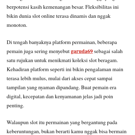
berpotensi kasih kemenangan besar. Fleksibilitas ini
bikin dunia slot online terasa dinamis dan nggak
monoton.
Di tengah banyaknya platform permainan, beberapa
garuda69
pemain juga sering menyebut
sebagai salah
satu rujukan untuk menikmati koleksi slot beragam.
Kehadiran platform seperti ini bikin pengalaman main
terasa lebih mulus, mulai dari akses cepat sampai
tampilan yang nyaman dipandang. Buat pemain era
digital, kecepatan dan kenyamanan jelas jadi poin
penting.
Walaupun slot itu permainan yang bergantung pada
keberuntungan, bukan berarti kamu nggak bisa bermain