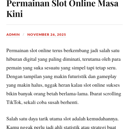
Permainan Slot Online Masa
Kini
ADMIN
NOVEMBER 26, 2025
Permainan slot online terus berkembang jadi salah satu
hiburan digital yang paling diminati, terutama oleh para
pemain yang suka sesuatu yang simpel tapi tetap seru.
Dengan tampilan yang makin futuristik dan gameplay
yang makin halus, nggak heran kalau slot online sukses
bikin banyak orang betah berlama-lama. Ibarat scrolling
TikTok, sekali coba susah berhenti.
Salah satu daya tarik utama slot adalah kemudahannya.
Kamu nggak perlu jadi ahli statistik atau strategi buat