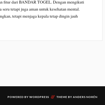
atkan fitur dari BANDAR TOGEL. Dengan mengikuti
a seru tetapi juga aman untuk kesehatan mental.
kan, tetapi menjaga kepala tetap dingin jauh
&
POWERED BY
WORDPRESS
THEME BY
ANDERS NORÉN