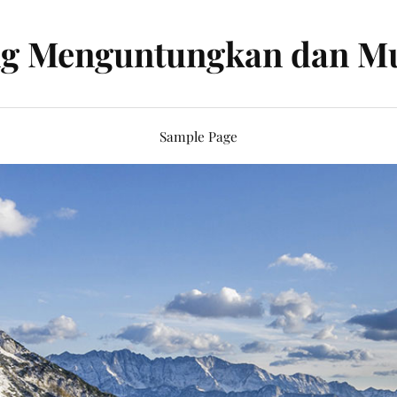
ing Menguntungkan dan 
Sample Page