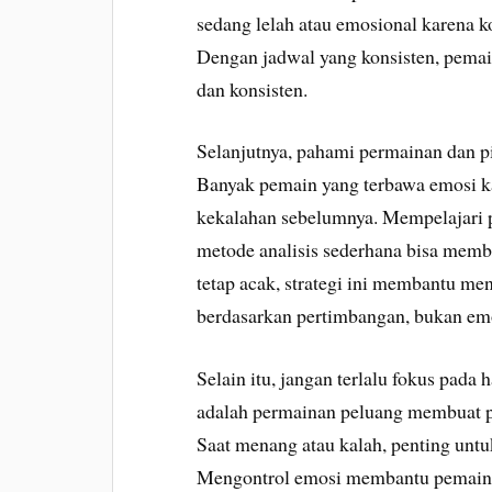
sedang lelah atau emosional karena k
Dengan jadwal yang konsisten, pemai
dan konsisten.
Selanjutnya, pahami permainan dan pi
Banyak pemain yang terbawa emosi ka
kekalahan sebelumnya. Mempelajari 
metode analisis sederhana bisa membu
tetap acak, strategi ini membantu me
berdasarkan pertimbangan, bukan emo
Selain itu, jangan terlalu fokus pad
adalah permainan peluang membuat p
Saat menang atau kalah, penting untuk
Mengontrol emosi membantu pemain t