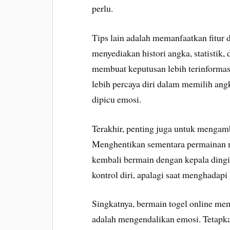
perlu.
Tips lain adalah memanfaatkan fitur d
menyediakan histori angka, statistik
membuat keputusan lebih terinformas
lebih percaya diri dalam memilih an
dipicu emosi.
Terakhir, penting juga untuk mengamb
Menghentikan sementara permainan 
kembali bermain dengan kepala dingin
kontrol diri, apalagi saat menghadapi
Singkatnya, bermain togel online me
adalah mengendalikan emosi. Tetapka