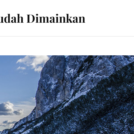
Mudah Dimainkan