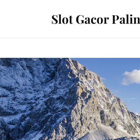
Slot Gacor Pal