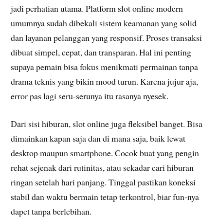
jadi perhatian utama. Platform slot online modern
umumnya sudah dibekali sistem keamanan yang solid
dan layanan pelanggan yang responsif. Proses transaksi
dibuat simpel, cepat, dan transparan. Hal ini penting
supaya pemain bisa fokus menikmati permainan tanpa
drama teknis yang bikin mood turun. Karena jujur aja,
error pas lagi seru-serunya itu rasanya nyesek.
Dari sisi hiburan, slot online juga fleksibel banget. Bisa
dimainkan kapan saja dan di mana saja, baik lewat
desktop maupun smartphone. Cocok buat yang pengin
rehat sejenak dari rutinitas, atau sekadar cari hiburan
ringan setelah hari panjang. Tinggal pastikan koneksi
stabil dan waktu bermain tetap terkontrol, biar fun-nya
dapet tanpa berlebihan.