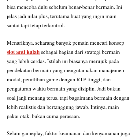
bisa mencoba dulu sebelum benar-benar bermain. Ini
jelas jadi nilai plus, terutama buat yang ingin main
santai tapi tetap terkontrol.
Menariknya, sekarang banyak pemain mencari konsep
slot anti kalah
sebagai bagian dari strategi bermain
yang lebih cerdas. Istilah ini biasanya merujuk pada
pendekatan bermain yang mengutamakan manajemen
modal, pemilihan game dengan RTP tinggi, dan
pengaturan waktu bermain yang disiplin. Jadi bukan
soal janji menang terus, tapi bagaimana bermain dengan
lebih realistis dan bertanggung jawab. Intinya, main
pakai otak, bukan cuma perasaan.
Selain gameplay, faktor keamanan dan kenyamanan juga