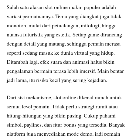
Salah satu alasan slot online makin populer adalah
variasi permainannya. Tema yang diangkat juga tidak
monoton, mulai dari petualangan, mitologi, hingga
nuansa futuristik yang estetik. Setiap game dirancang
dengan detail yang matang, sehingga pemain merasa
seperti sedang masuk ke dunia virtual yang hidup.
Ditambah lagi, efek suara dan animasi halus bikin
pengalaman bermain terasa lebih imersif. Main bentar
jadi lama, itu risiko kecil yang sering kejadian.
Dari sisi mekanisme, slot online dikenal ramah untuk
semua level pemain. Tidak perlu strategi rumit atau
hitung-hitungan yang bikin pusing. Cukup pahami
simbol, paylines, dan fitur bonus yang tersedia. Banyak
platform juga menyediakan mode demo, jadi pemain