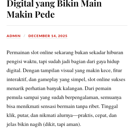
Digital yang Bikin Main
Makin Pede
ADMIN
DECEMBER 14, 2025
Permainan slot online sekarang bukan sekadar hiburan
pengisi waktu, tapi sudah jadi bagian dari gaya hidup
digital. Dengan tampilan visual yang makin kece, fitur
interaktif, dan gameplay yang simpel, slot online sukses
menarik perhatian banyak kalangan. Dari pemain
pemula sampai yang sudah berpengalaman, semuanya
bisa menikmati sensasi bermain tanpa ribet. Tinggal
klik, putar, dan nikmati alurnya—praktis, cepat, dan
jelas bikin nagih (dikit, tapi aman).