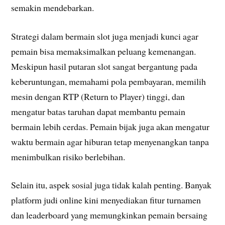
semakin mendebarkan.
Strategi dalam bermain slot juga menjadi kunci agar
pemain bisa memaksimalkan peluang kemenangan.
Meskipun hasil putaran slot sangat bergantung pada
keberuntungan, memahami pola pembayaran, memilih
mesin dengan RTP (Return to Player) tinggi, dan
mengatur batas taruhan dapat membantu pemain
bermain lebih cerdas. Pemain bijak juga akan mengatur
waktu bermain agar hiburan tetap menyenangkan tanpa
menimbulkan risiko berlebihan.
Selain itu, aspek sosial juga tidak kalah penting. Banyak
platform judi online kini menyediakan fitur turnamen
dan leaderboard yang memungkinkan pemain bersaing