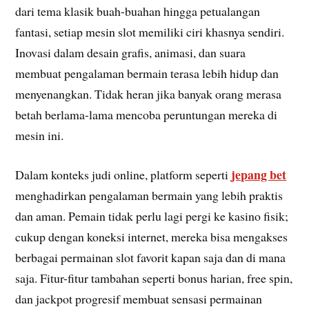
dari tema klasik buah-buahan hingga petualangan
fantasi, setiap mesin slot memiliki ciri khasnya sendiri.
Inovasi dalam desain grafis, animasi, dan suara
membuat pengalaman bermain terasa lebih hidup dan
menyenangkan. Tidak heran jika banyak orang merasa
betah berlama-lama mencoba peruntungan mereka di
mesin ini.
jepang bet
Dalam konteks judi online, platform seperti
menghadirkan pengalaman bermain yang lebih praktis
dan aman. Pemain tidak perlu lagi pergi ke kasino fisik;
cukup dengan koneksi internet, mereka bisa mengakses
berbagai permainan slot favorit kapan saja dan di mana
saja. Fitur-fitur tambahan seperti bonus harian, free spin,
dan jackpot progresif membuat sensasi permainan