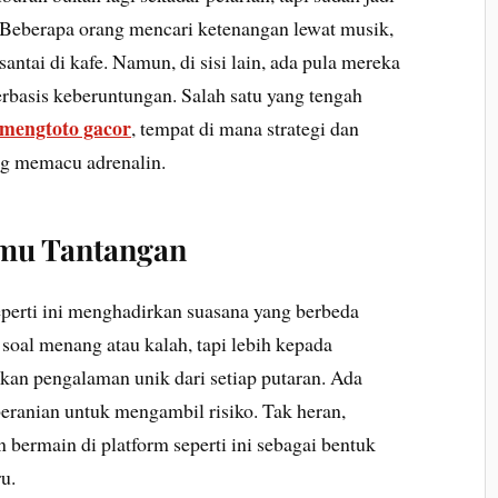
. Beberapa orang mencari ketenangan lewat musik,
antai di kafe. Namun, di sisi lain, ada pula mereka
rbasis keberuntungan. Salah satu yang tengah
mengtoto gacor
, tempat di mana strategi dan
ng memacu adrenalin.
emu Tantangan
perti ini menghadirkan suasana yang berbeda
 soal menang atau kalah, tapi lebih kepada
kan pengalaman unik dari setiap putaran. Ada
eberanian untuk mengambil risiko. Tak heran,
ermain di platform seperti ini sebagai bentuk
u.