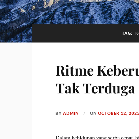
TAG:
K
Ritme Keber
Tak Terduga
BY
ADMIN
ON
OCTOBER 12, 202
Dalam kehidupan yang serba cepat, hib