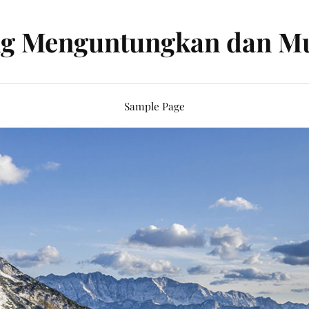
ing Menguntungkan dan 
Sample Page