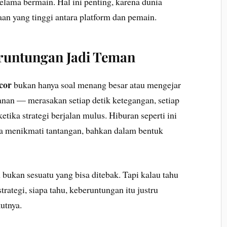
ama bermain. Hal ini penting, karena dunia
an yang tinggi antara platform dan pemain.
runtungan Jadi Teman
cor
bukan hanya soal menang besar atau mengejar
lanan — merasakan setiap detik ketegangan, setiap
etika strategi berjalan mulus. Hiburan seperti ini
 menikmati tantangan, bahkan dalam bentuk
bukan sesuatu yang bisa ditebak. Tapi kalau tahu
ategi, siapa tahu, keberuntungan itu justru
utnya.