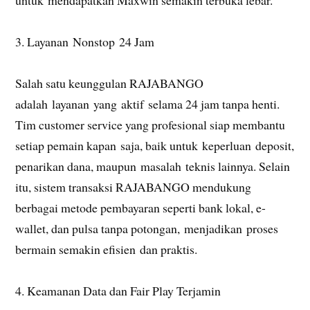
untuk mendapatkan Maxwin semakin terbuka lebar.
3. Layanan Nonstop 24 Jam
Salah satu keunggulan RAJABANGO
adalah layanan yang aktif selama 24 jam tanpa henti.
Tim customer service yang profesional siap membantu
setiap pemain kapan saja, baik untuk keperluan deposit,
penarikan dana, maupun masalah teknis lainnya. Selain
itu, sistem transaksi RAJABANGO mendukung
berbagai metode pembayaran seperti bank lokal, e-
wallet, dan pulsa tanpa potongan, menjadikan proses
bermain semakin efisien dan praktis.
4. Keamanan Data dan Fair Play Terjamin