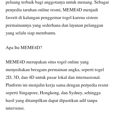
peluang terbaik bagi anggotanya untuk menang. Sebagai
penyedia taruhan online resmi, MEME4D menjadi
favorit di kalangan penggemar togel karena sistem
permainannya yang sederhana dan layanan pelanggan
yang selalu siap membantu.
Apa Itu MEME4D?
MEME4D merupakan situs togel online yang
menyediakan beragam permainan angka, seperti togel
2D, 3D, dan 4D untuk pasar lokal dan internasional.
Platform ini menjalin kerja sama dengan penyedia resmi
seperti Singapore, Hongkong, dan Sydney, sehingga
hasil yang ditampilkan dapat dipastikan adil tanpa
intervensi.