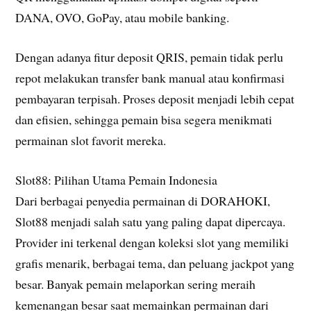
DANA, OVO, GoPay, atau mobile banking.
Dengan adanya fitur deposit QRIS, pemain tidak perlu
repot melakukan transfer bank manual atau konfirmasi
pembayaran terpisah. Proses deposit menjadi lebih cepat
dan efisien, sehingga pemain bisa segera menikmati
permainan slot favorit mereka.
Slot88: Pilihan Utama Pemain Indonesia
Dari berbagai penyedia permainan di DORAHOKI,
Slot88 menjadi salah satu yang paling dapat dipercaya.
Provider ini terkenal dengan koleksi slot yang memiliki
grafis menarik, berbagai tema, dan peluang jackpot yang
besar. Banyak pemain melaporkan sering meraih
kemenangan besar saat memainkan permainan dari