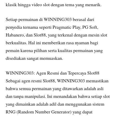
klasik hingga video slot dengan tema yang menarik.
Setiap permainan di WINNING303 berasal dari
penyedia ternama seperti Pragmatic Play, PG Soft,
Habanero, dan Slot88, yang terkenal dengan mesin slot
berkualitas. Hal ini memberikan rasa nyaman bagi
pemain karena pilihan serta kualitas permainan yang
disediakan sangat memuaskan.
WINNING303: Agen Resmi dan Tepercaya Slot88
Sebagai agen resmi Slot88, WINNING303 memastikan
bahwa semua permainan yang ditawarkan adalah asli
dan tanpa manipulasi. Ini menandakan bahwa setiap slot
yang dimainkan adalah adil dan menggunakan sistem
RNG (Random Number Generator) yang dapat