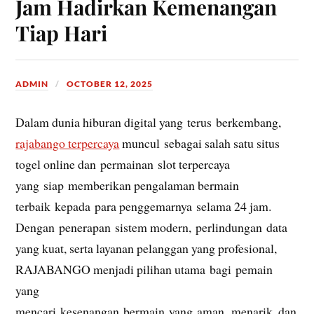
Jam Hadirkan Kemenangan
Tiap Hari
ADMIN
OCTOBER 12, 2025
Dalam dunia hiburan digital yang terus berkembang,
rajabango terpercaya
muncul sebagai salah satu situs
togel online dan permainan slot terpercaya
yang siap memberikan pengalaman bermain
terbaik kepada para penggemarnya selama 24 jam.
Dengan penerapan sistem modern, perlindungan data
yang kuat, serta layanan pelanggan yang profesional,
RAJABANGO menjadi pilihan utama bagi pemain
yang
mencari kesenangan bermain yang aman, menarik, dan