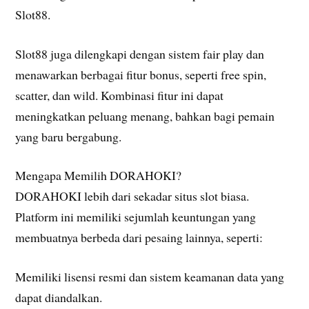
Slot88.
Slot88 juga dilengkapi dengan sistem fair play dan
menawarkan berbagai fitur bonus, seperti free spin,
scatter, dan wild. Kombinasi fitur ini dapat
meningkatkan peluang menang, bahkan bagi pemain
yang baru bergabung.
Mengapa Memilih DORAHOKI?
DORAHOKI lebih dari sekadar situs slot biasa.
Platform ini memiliki sejumlah keuntungan yang
membuatnya berbeda dari pesaing lainnya, seperti:
Memiliki lisensi resmi dan sistem keamanan data yang
dapat diandalkan.