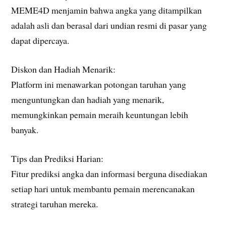
MEME4D menjamin bahwa angka yang ditampilkan
adalah asli dan berasal dari undian resmi di pasar yang
dapat dipercaya.
Diskon dan Hadiah Menarik:
Platform ini menawarkan potongan taruhan yang
menguntungkan dan hadiah yang menarik,
memungkinkan pemain meraih keuntungan lebih
banyak.
Tips dan Prediksi Harian:
Fitur prediksi angka dan informasi berguna disediakan
setiap hari untuk membantu pemain merencanakan
strategi taruhan mereka.