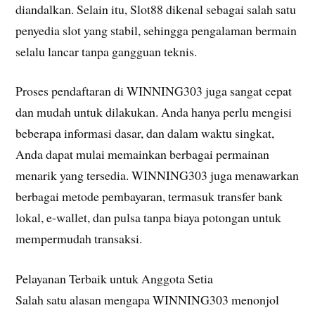
diandalkan. Selain itu, Slot88 dikenal sebagai salah satu
penyedia slot yang stabil, sehingga pengalaman bermain
selalu lancar tanpa gangguan teknis.
Proses pendaftaran di WINNING303 juga sangat cepat
dan mudah untuk dilakukan. Anda hanya perlu mengisi
beberapa informasi dasar, dan dalam waktu singkat,
Anda dapat mulai memainkan berbagai permainan
menarik yang tersedia. WINNING303 juga menawarkan
berbagai metode pembayaran, termasuk transfer bank
lokal, e-wallet, dan pulsa tanpa biaya potongan untuk
mempermudah transaksi.
Pelayanan Terbaik untuk Anggota Setia
Salah satu alasan mengapa WINNING303 menonjol