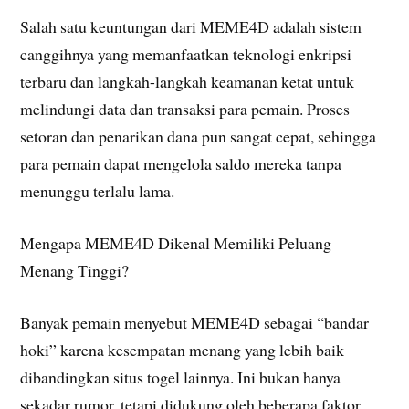
Salah satu keuntungan dari MEME4D adalah sistem
canggihnya yang memanfaatkan teknologi enkripsi
terbaru dan langkah-langkah keamanan ketat untuk
melindungi data dan transaksi para pemain. Proses
setoran dan penarikan dana pun sangat cepat, sehingga
para pemain dapat mengelola saldo mereka tanpa
menunggu terlalu lama.
Mengapa MEME4D Dikenal Memiliki Peluang
Menang Tinggi?
Banyak pemain menyebut MEME4D sebagai “bandar
hoki” karena kesempatan menang yang lebih baik
dibandingkan situs togel lainnya. Ini bukan hanya
sekadar rumor, tetapi didukung oleh beberapa faktor.