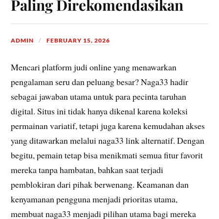
Paling Direkomendasikan
ADMIN
FEBRUARY 15, 2026
Mencari platform judi online yang menawarkan
pengalaman seru dan peluang besar? Naga33 hadir
sebagai jawaban utama untuk para pecinta taruhan
digital. Situs ini tidak hanya dikenal karena koleksi
permainan variatif, tetapi juga karena kemudahan akses
yang ditawarkan melalui naga33 link alternatif. Dengan
begitu, pemain tetap bisa menikmati semua fitur favorit
mereka tanpa hambatan, bahkan saat terjadi
pemblokiran dari pihak berwenang. Keamanan dan
kenyamanan pengguna menjadi prioritas utama,
membuat naga33 menjadi pilihan utama bagi mereka