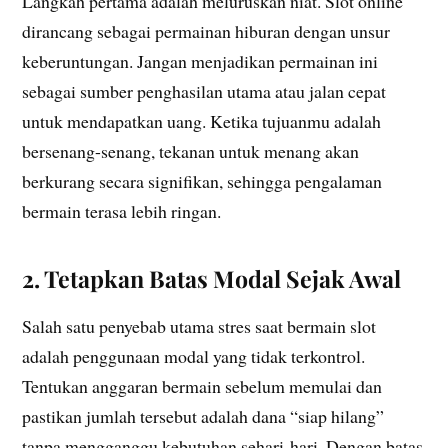
Langkah pertama adalah meluruskan niat. Slot online
dirancang sebagai permainan hiburan dengan unsur
keberuntungan. Jangan menjadikan permainan ini
sebagai sumber penghasilan utama atau jalan cepat
untuk mendapatkan uang. Ketika tujuanmu adalah
bersenang-senang, tekanan untuk menang akan
berkurang secara signifikan, sehingga pengalaman
bermain terasa lebih ringan.
2. Tetapkan Batas Modal Sejak Awal
Salah satu penyebab utama stres saat bermain slot
adalah penggunaan modal yang tidak terkontrol.
Tentukan anggaran bermain sebelum memulai dan
pastikan jumlah tersebut adalah dana “siap hilang”
tanpa mengganggu kebutuhan sehari-hari. Dengan batas