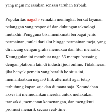
yang ingin merasakan sensasi taruhan terbaik.
Popularitas
naga33
semakin meningkat berkat layanan
pelanggan yang responsif dan dukungan teknologi
mutakhir. Pengguna bisa menikmati berbagai jenis
permainan, mulai dari slot hingga permainan meja, yang
dirancang dengan grafis memukau dan fitur menarik.
Keunggulan ini membuat naga 33 mampu bersaing
dengan platform lain di industri judi online. Tidak heran
jika banyak pemain yang beralih ke situs ini,
memanfaatkan naga33 link alternatif agar tetap
terhubung kapan saja dan di mana saja. Kemudahan
akses ini memudahkan mereka untuk melakukan
transaksi, memantau kemenangan, dan mengikuti
promosi menarik secara real-time.