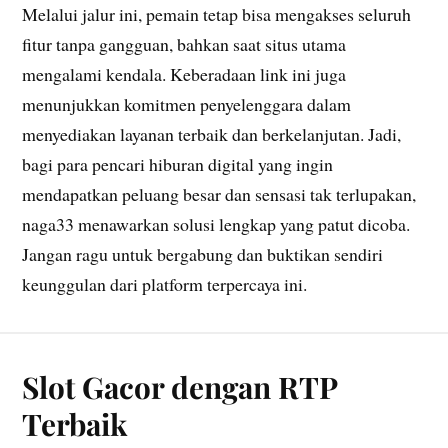
Melalui jalur ini, pemain tetap bisa mengakses seluruh
fitur tanpa gangguan, bahkan saat situs utama
mengalami kendala. Keberadaan link ini juga
menunjukkan komitmen penyelenggara dalam
menyediakan layanan terbaik dan berkelanjutan. Jadi,
bagi para pencari hiburan digital yang ingin
mendapatkan peluang besar dan sensasi tak terlupakan,
naga33 menawarkan solusi lengkap yang patut dicoba.
Jangan ragu untuk bergabung dan buktikan sendiri
keunggulan dari platform terpercaya ini.
Slot Gacor dengan RTP
Terbaik