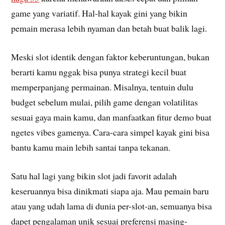
game yang variatif. Hal-hal kayak gini yang bikin
pemain merasa lebih nyaman dan betah buat balik lagi.
Meski slot identik dengan faktor keberuntungan, bukan
berarti kamu nggak bisa punya strategi kecil buat
memperpanjang permainan. Misalnya, tentuin dulu
budget sebelum mulai, pilih game dengan volatilitas
sesuai gaya main kamu, dan manfaatkan fitur demo buat
ngetes vibes gamenya. Cara-cara simpel kayak gini bisa
bantu kamu main lebih santai tanpa tekanan.
Satu hal lagi yang bikin slot jadi favorit adalah
keseruannya bisa dinikmati siapa aja. Mau pemain baru
atau yang udah lama di dunia per-slot-an, semuanya bisa
dapet pengalaman unik sesuai preferensi masing-