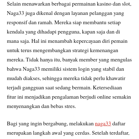
Selain menawarkan berbagai permainan kasino dan slot,
Naga33 juga dikenal dengan layanan pelanggan yang
responsif dan ramah. Mereka siap membantu setiap
kendala yang dihadapi pengguna, kapan saja dan di
mana saja. Hal ini menambah kepercayaan diri pemain
untuk terus mengembangkan strategi kemenangan
mereka. Tidak hanya itu, banyak member yang mengulas
bahwa Naga33 memiliki sistem login yang stabil dan
mudah diakses, sehingga mereka tidak perlu khawatir
terjadi gangguan saat sedang bermain. Ketersediaan
fitur ini menjadikan pengalaman berjudi online semakin
menyenangkan dan bebas stres.
Bagi yang ingin bergabung, melakukan
naga33
daftar
merupakan langkah awal yang cerdas. Setelah terdaftar,