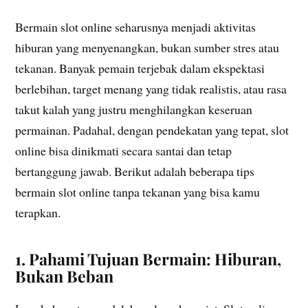
Bermain slot online seharusnya menjadi aktivitas
hiburan yang menyenangkan, bukan sumber stres atau
tekanan. Banyak pemain terjebak dalam ekspektasi
berlebihan, target menang yang tidak realistis, atau rasa
takut kalah yang justru menghilangkan keseruan
permainan. Padahal, dengan pendekatan yang tepat, slot
online bisa dinikmati secara santai dan tetap
bertanggung jawab. Berikut adalah beberapa tips
bermain slot online tanpa tekanan yang bisa kamu
terapkan.
1. Pahami Tujuan Bermain: Hiburan,
Bukan Beban