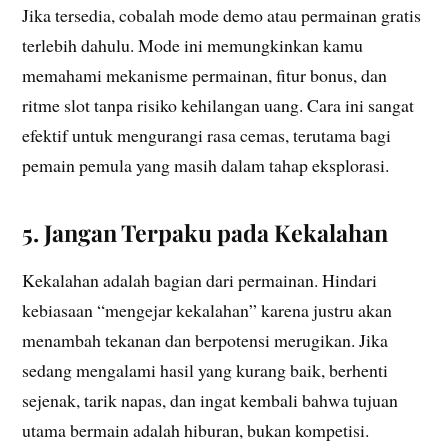
Jika tersedia, cobalah mode demo atau permainan gratis
terlebih dahulu. Mode ini memungkinkan kamu
memahami mekanisme permainan, fitur bonus, dan
ritme slot tanpa risiko kehilangan uang. Cara ini sangat
efektif untuk mengurangi rasa cemas, terutama bagi
pemain pemula yang masih dalam tahap eksplorasi.
5. Jangan Terpaku pada Kekalahan
Kekalahan adalah bagian dari permainan. Hindari
kebiasaan “mengejar kekalahan” karena justru akan
menambah tekanan dan berpotensi merugikan. Jika
sedang mengalami hasil yang kurang baik, berhenti
sejenak, tarik napas, dan ingat kembali bahwa tujuan
utama bermain adalah hiburan, bukan kompetisi.