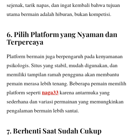
sejenak, tarik napas, dan ingat kembali bahwa tujuan
utama bermain adalah hiburan, bukan kompetisi.
6. Pilih Platform yang Nyaman dan
Terpercaya
Platform bermain juga berpengaruh pada kenyamanan
psikologis. Situs yang stabil, mudah digunakan, dan
memiliki tampilan ramah pengguna akan membantu
pemain merasa lebih tenang. Beberapa pemain memilih
naga33
platform seperti
karena antarmuka yang
sederhana dan variasi permainan yang memungkinkan
pengalaman bermain lebih santai.
7. Berhenti Saat Sudah Cukup