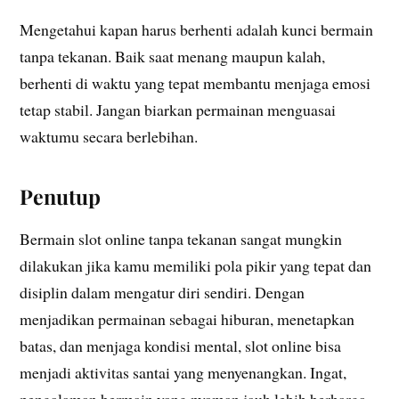
Mengetahui kapan harus berhenti adalah kunci bermain
tanpa tekanan. Baik saat menang maupun kalah,
berhenti di waktu yang tepat membantu menjaga emosi
tetap stabil. Jangan biarkan permainan menguasai
waktumu secara berlebihan.
Penutup
Bermain slot online tanpa tekanan sangat mungkin
dilakukan jika kamu memiliki pola pikir yang tepat dan
disiplin dalam mengatur diri sendiri. Dengan
menjadikan permainan sebagai hiburan, menetapkan
batas, dan menjaga kondisi mental, slot online bisa
menjadi aktivitas santai yang menyenangkan. Ingat,