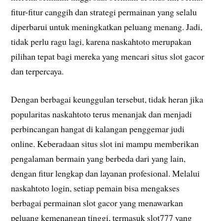
fitur-fitur canggih dan strategi permainan yang selalu
diperbarui untuk meningkatkan peluang menang. Jadi,
tidak perlu ragu lagi, karena naskahtoto merupakan
pilihan tepat bagi mereka yang mencari situs slot gacor
dan terpercaya.
Dengan berbagai keunggulan tersebut, tidak heran jika
popularitas naskahtoto terus menanjak dan menjadi
perbincangan hangat di kalangan penggemar judi
online. Keberadaan situs slot ini mampu memberikan
pengalaman bermain yang berbeda dari yang lain,
dengan fitur lengkap dan layanan profesional. Melalui
naskahtoto login, setiap pemain bisa mengakses
berbagai permainan slot gacor yang menawarkan
peluang kemenangan tinggi, termasuk slot777 yang