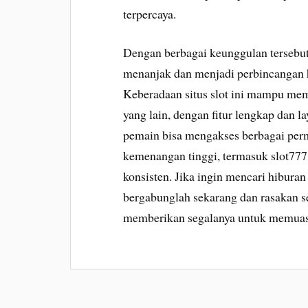
terpercaya.
Dengan berbagai keunggulan tersebut, 
menanjak dan menjadi perbincangan h
Keberadaan situs slot ini mampu me
yang lain, dengan fitur lengkap dan la
pemain bisa mengakses berbagai per
kemenangan tinggi, termasuk slot777
konsisten. Jika ingin mencari hibura
bergabunglah sekarang dan rasakan se
memberikan segalanya untuk memuask