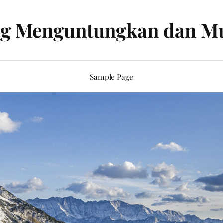
ing Menguntungkan dan 
Sample Page