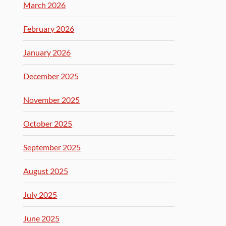
March 2026
February 2026
January 2026
December 2025
November 2025
October 2025
September 2025
August 2025
July 2025
June 2025