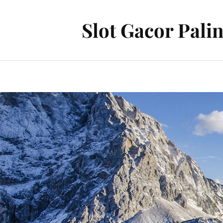
Slot Gacor Pal