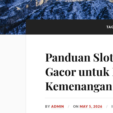
TA
Panduan Slot7
Gacor untuk
Kemenangan 
BY
ADMIN
ON
MAY 5, 2026