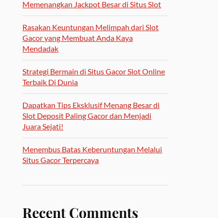
Memenangkan Jackpot Besar di Situs Slot
Rasakan Keuntungan Melimpah dari Slot
Gacor yang Membuat Anda Kaya
Mendadak
Strategi Bermain di Situs Gacor Slot Online
Terbaik Di Dunia
Dapatkan Tips Eksklusif Menang Besar di
Slot Deposit Paling Gacor dan Menjadi
Juara Sejati!
Menembus Batas Keberuntungan Melalui
Situs Gacor Terpercaya
Recent Comments