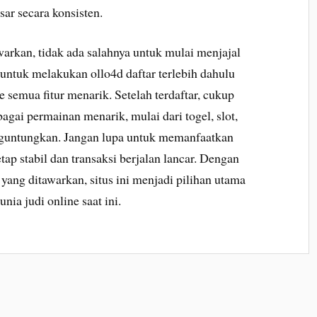
ar secara konsisten.
arkan, tidak ada salahnya untuk mulai menjajal
 untuk melakukan ollo4d daftar terlebih dahulu
 semua fitur menarik. Setelah terdaftar, cukup
agai permainan menarik, mulai dari togel, slot,
nguntungkan. Jangan lupa untuk memanfaatkan
tap stabil dan transaksi berjalan lancar. Dengan
ang ditawarkan, situs ini menjadi pilihan utama
nia judi online saat ini.