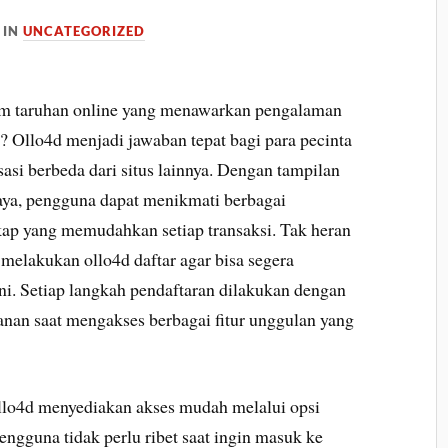
IN
UNCATEGORIZED
rm taruhan online yang menawarkan pengalaman
? Ollo4d menjadi jawaban tepat bagi para pecinta
asi berbeda dari situs lainnya. Dengan tampilan
caya, pengguna dapat menikmati berbagai
kap yang memudahkan setiap transaksi. Tak heran
k melakukan ollo4d daftar agar bisa segera
ini. Setiap langkah pendaftaran dilakukan dengan
nan saat mengakses berbagai fitur unggulan yang
ollo4d menyediakan akses mudah melalui opsi
Pengguna tidak perlu ribet saat ingin masuk ke