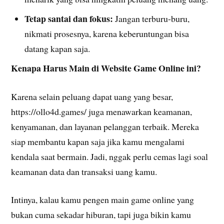
Tetap santai dan fokus:
Jangan terburu-buru,
nikmati prosesnya, karena keberuntungan bisa
datang kapan saja.
Kenapa Harus Main di Website Game Online ini?
Karena selain peluang dapat uang yang besar,
https://ollo4d.games/ juga menawarkan keamanan,
kenyamanan, dan layanan pelanggan terbaik. Mereka
siap membantu kapan saja jika kamu mengalami
kendala saat bermain. Jadi, nggak perlu cemas lagi soal
keamanan data dan transaksi uang kamu.
Intinya, kalau kamu pengen main game online yang
bukan cuma sekadar hiburan, tapi juga bikin kamu