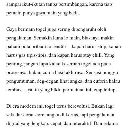
sampai ikut-ikutan tanpa pertimbangan, karena tiap
pemain punya gaya main yang beda.
Gaya bermain togel juga sering dipengaruhi oleh
pengalaman. Semakin lama lo main, biasanya makin
paham pola pribadi lo sendiri—kapan harus stop, kapan
harus gas tipis-tipis, dan kapan harus stay chill. Yang
penting, jangan lupa kalau keseruan togel ada pada
prosesnya, bukan cuma hasil akhirnya. Sensasi nunggu
pengumuman, deg-degan lihat angka, dan euforia kalau
tembus… ya itu yang bikin permainan ini tetap hidup.
Di era modern ini, togel terus berevolusi. Bukan lagi
sekadar corat-coret angka di kertas, tapi pengalaman
digital yang lengkap, cepat, dan interaktif. Dan selama