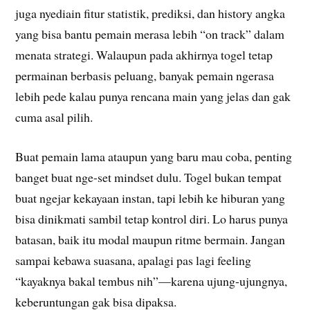
juga nyediain fitur statistik, prediksi, dan history angka
yang bisa bantu pemain merasa lebih “on track” dalam
menata strategi. Walaupun pada akhirnya togel tetap
permainan berbasis peluang, banyak pemain ngerasa
lebih pede kalau punya rencana main yang jelas dan gak
cuma asal pilih.
Buat pemain lama ataupun yang baru mau coba, penting
banget buat nge-set mindset dulu. Togel bukan tempat
buat ngejar kekayaan instan, tapi lebih ke hiburan yang
bisa dinikmati sambil tetap kontrol diri. Lo harus punya
batasan, baik itu modal maupun ritme bermain. Jangan
sampai kebawa suasana, apalagi pas lagi feeling
“kayaknya bakal tembus nih”—karena ujung-ujungnya,
keberuntungan gak bisa dipaksa.