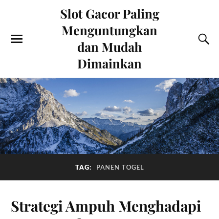
Slot Gacor Paling
Menguntungkan
dan Mudah
Dimainkan
TAG:
PANEN TOGEL
Strategi Ampuh Menghadapi