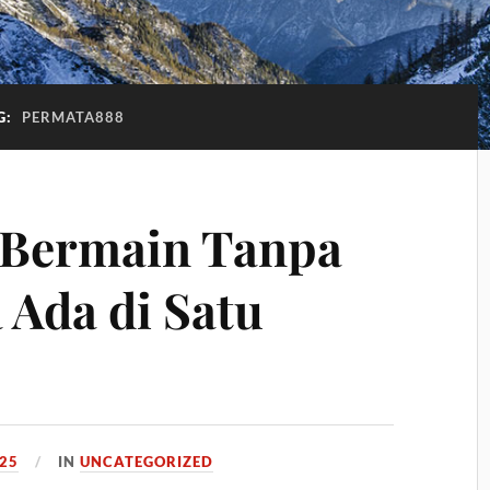
G:
PERMATA888
 Bermain Tanpa
 Ada di Satu
025
IN
UNCATEGORIZED