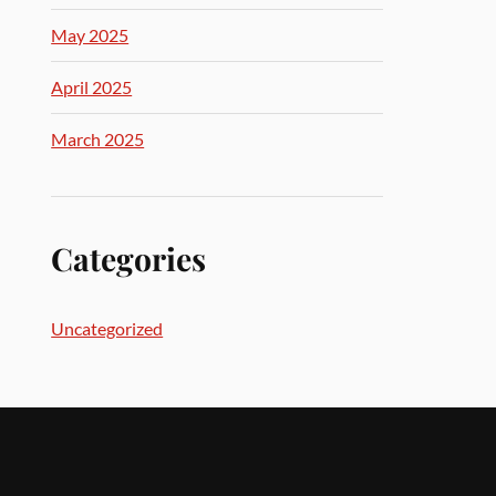
May 2025
April 2025
March 2025
Categories
Uncategorized