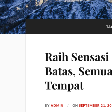
TA
Raih Sensasi
Batas, Semua
Tempat
BY
ADMIN
ON
SEPTEMBER 21, 2