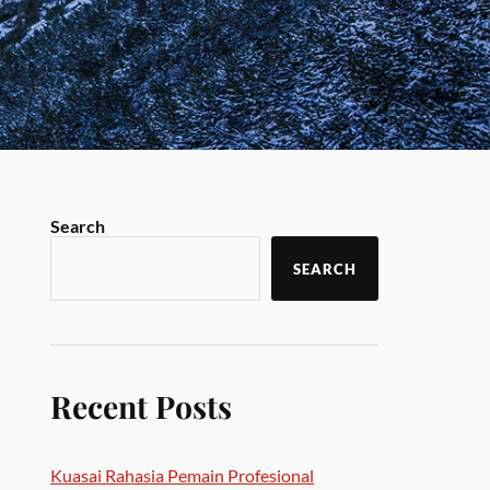
Search
SEARCH
Recent Posts
Kuasai Rahasia Pemain Profesional