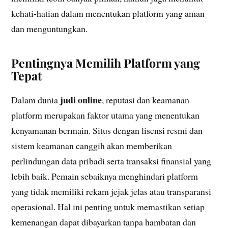
kehati-hatian dalam menentukan platform yang aman
dan menguntungkan.
Pentingnya Memilih Platform yang
Tepat
judi online
Dalam dunia
, reputasi dan keamanan
platform merupakan faktor utama yang menentukan
kenyamanan bermain. Situs dengan lisensi resmi dan
sistem keamanan canggih akan memberikan
perlindungan data pribadi serta transaksi finansial yang
lebih baik. Pemain sebaiknya menghindari platform
yang tidak memiliki rekam jejak jelas atau transparansi
operasional. Hal ini penting untuk memastikan setiap
kemenangan dapat dibayarkan tanpa hambatan dan