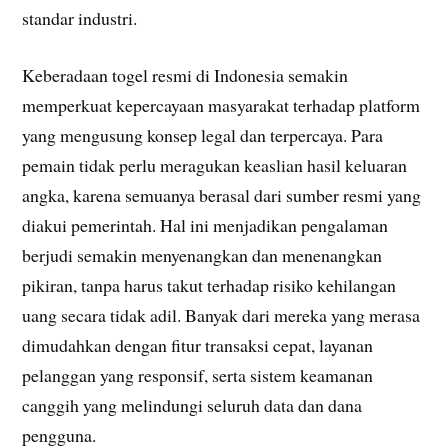
standar industri.
Keberadaan togel resmi di Indonesia semakin
memperkuat kepercayaan masyarakat terhadap platform
yang mengusung konsep legal dan terpercaya. Para
pemain tidak perlu meragukan keaslian hasil keluaran
angka, karena semuanya berasal dari sumber resmi yang
diakui pemerintah. Hal ini menjadikan pengalaman
berjudi semakin menyenangkan dan menenangkan
pikiran, tanpa harus takut terhadap risiko kehilangan
uang secara tidak adil. Banyak dari mereka yang merasa
dimudahkan dengan fitur transaksi cepat, layanan
pelanggan yang responsif, serta sistem keamanan
canggih yang melindungi seluruh data dan dana
pengguna.