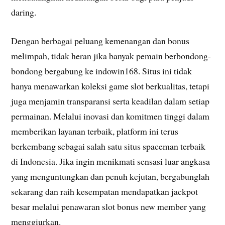
daring.
Dengan berbagai peluang kemenangan dan bonus
melimpah, tidak heran jika banyak pemain berbondong-
bondong bergabung ke indowin168. Situs ini tidak
hanya menawarkan koleksi game slot berkualitas, tetapi
juga menjamin transparansi serta keadilan dalam setiap
permainan. Melalui inovasi dan komitmen tinggi dalam
memberikan layanan terbaik, platform ini terus
berkembang sebagai salah satu situs spaceman terbaik
di Indonesia. Jika ingin menikmati sensasi luar angkasa
yang menguntungkan dan penuh kejutan, bergabunglah
sekarang dan raih kesempatan mendapatkan jackpot
besar melalui penawaran slot bonus new member yang
menggiurkan.