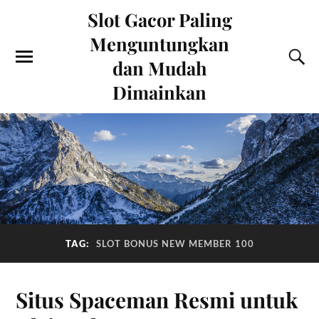
Slot Gacor Paling
Menguntungkan
dan Mudah
Dimainkan
TAG:
SLOT BONUS NEW MEMBER 100
Situs Spaceman Resmi untuk