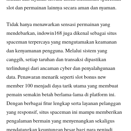
slot dan permainan lainnya secara aman dan nyaman.
Tidak hanya menawarkan sensasi permainan yang
mendebarkan, indowin168 juga dikenal sebagai situs
spaceman terpercaya yang mengutamakan keamanan
dan kenyamanan pengguna. Melalui sistem yang
canggih, setiap taruhan dan transaksi dipastikan
terlindungi dari ancaman cyber dan penyalahgunaan
data. Penawaran menarik seperti slot bonus new
member 100 menjadi daya tarik utama yang membuat
pemain semakin betah berlama-lama di platform ini.
Dengan berbagai fitur lengkap serta layanan pelanggan
yang responsif, situs spaceman ini mampu memberikan
pengalaman bermain yang menyenangkan sekaligus
mendatangkan keuntungan besar bagi para penjudi