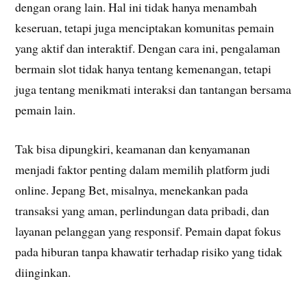
dengan orang lain. Hal ini tidak hanya menambah
keseruan, tetapi juga menciptakan komunitas pemain
yang aktif dan interaktif. Dengan cara ini, pengalaman
bermain slot tidak hanya tentang kemenangan, tetapi
juga tentang menikmati interaksi dan tantangan bersama
pemain lain.
Tak bisa dipungkiri, keamanan dan kenyamanan
menjadi faktor penting dalam memilih platform judi
online. Jepang Bet, misalnya, menekankan pada
transaksi yang aman, perlindungan data pribadi, dan
layanan pelanggan yang responsif. Pemain dapat fokus
pada hiburan tanpa khawatir terhadap risiko yang tidak
diinginkan.