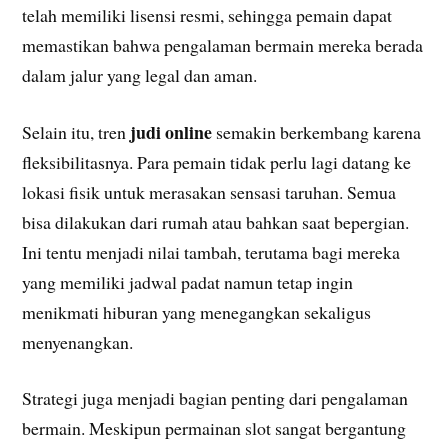
telah memiliki lisensi resmi, sehingga pemain dapat
memastikan bahwa pengalaman bermain mereka berada
dalam jalur yang legal dan aman.
judi online
Selain itu, tren
semakin berkembang karena
fleksibilitasnya. Para pemain tidak perlu lagi datang ke
lokasi fisik untuk merasakan sensasi taruhan. Semua
bisa dilakukan dari rumah atau bahkan saat bepergian.
Ini tentu menjadi nilai tambah, terutama bagi mereka
yang memiliki jadwal padat namun tetap ingin
menikmati hiburan yang menegangkan sekaligus
menyenangkan.
Strategi juga menjadi bagian penting dari pengalaman
bermain. Meskipun permainan slot sangat bergantung