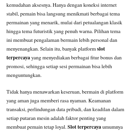
kemudahan aksesnya. Hanya dengan koneksi internet
stabil, pemain bisa langsung menikmati berbagai tema
permainan yang menarik, mulai dari petualangan klasik
hingga tema futuristik yang penuh warna. Pilihan tema
ini membuat pengalaman bermain lebih personal dan
slot
menyenangkan. Selain itu, banyak platform
terpercaya
yang menyediakan berbagai fitur bonus dan
promosi, sehingga setiap sesi permainan bisa lebih
menguntungkan.
Tidak hanya menawarkan keseruan, bermain di platform
yang aman juga memberi rasa nyaman. Keamanan
transaksi, perlindungan data pribadi, dan keadilan dalam
setiap putaran mesin adalah faktor penting yang
Slot terpercaya
membuat pemain tetap loyal.
umumnya