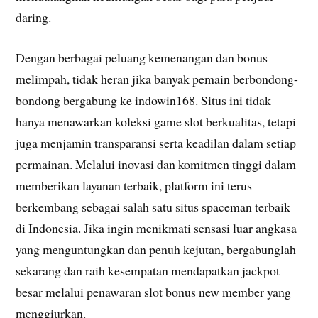
daring.
Dengan berbagai peluang kemenangan dan bonus
melimpah, tidak heran jika banyak pemain berbondong-
bondong bergabung ke indowin168. Situs ini tidak
hanya menawarkan koleksi game slot berkualitas, tetapi
juga menjamin transparansi serta keadilan dalam setiap
permainan. Melalui inovasi dan komitmen tinggi dalam
memberikan layanan terbaik, platform ini terus
berkembang sebagai salah satu situs spaceman terbaik
di Indonesia. Jika ingin menikmati sensasi luar angkasa
yang menguntungkan dan penuh kejutan, bergabunglah
sekarang dan raih kesempatan mendapatkan jackpot
besar melalui penawaran slot bonus new member yang
menggiurkan.