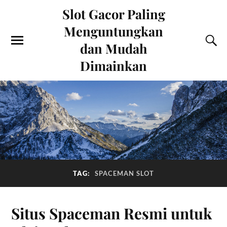
Slot Gacor Paling
Menguntungkan
dan Mudah
Dimainkan
TAG:
SPACEMAN SLOT
Situs Spaceman Resmi untuk