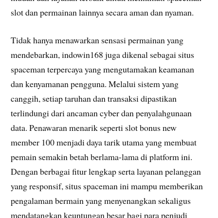
slot dan permainan lainnya secara aman dan nyaman.
Tidak hanya menawarkan sensasi permainan yang
mendebarkan, indowin168 juga dikenal sebagai situs
spaceman terpercaya yang mengutamakan keamanan
dan kenyamanan pengguna. Melalui sistem yang
canggih, setiap taruhan dan transaksi dipastikan
terlindungi dari ancaman cyber dan penyalahgunaan
data. Penawaran menarik seperti slot bonus new
member 100 menjadi daya tarik utama yang membuat
pemain semakin betah berlama-lama di platform ini.
Dengan berbagai fitur lengkap serta layanan pelanggan
yang responsif, situs spaceman ini mampu memberikan
pengalaman bermain yang menyenangkan sekaligus
mendatangkan keuntungan besar bagi para penjudi