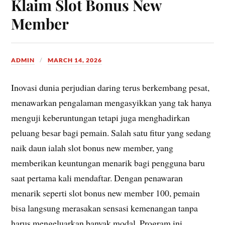
Klaim Slot Bonus New
Member
ADMIN
MARCH 14, 2026
Inovasi dunia perjudian daring terus berkembang pesat,
menawarkan pengalaman mengasyikkan yang tak hanya
menguji keberuntungan tetapi juga menghadirkan
peluang besar bagi pemain. Salah satu fitur yang sedang
naik daun ialah slot bonus new member, yang
memberikan keuntungan menarik bagi pengguna baru
saat pertama kali mendaftar. Dengan penawaran
menarik seperti slot bonus new member 100, pemain
bisa langsung merasakan sensasi kemenangan tanpa
harus mengeluarkan banyak modal. Program ini