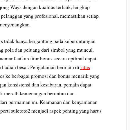
ng Ways dengan kualitas terbaik, lengkap
 pelanggan yang profesional, memastikan setiap
 menyenangkan.
s tidak hanya bergantung pada keberuntungan
ng pola dan peluang dari simbol yang muncul.
memanfaatkan fitur bonus secara optimal dapat
hadiah besar. Pengalaman bermain di
situs
s ke berbagai promosi dan bonus menarik yang
an konsistensi dan kesabaran, pemain dapat
tuk meraih kemenangan beruntun dan
dari permainan ini. Keamanan dan kenyamanan
eperti suletoto2 menjadi aspek penting yang harus