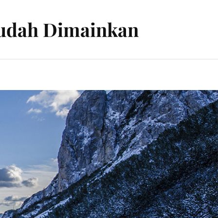
Mudah Dimainkan