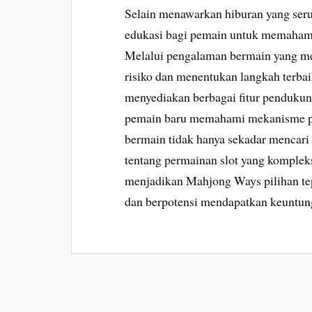
Selain menawarkan hiburan yang ser
edukasi bagi pemain untuk memahami 
Melalui pengalaman bermain yang me
risiko dan menentukan langkah terbai
menyediakan berbagai fitur pendukun
pemain baru memahami mekanisme p
bermain tidak hanya sekadar mencari
tentang permainan slot yang komple
menjadikan Mahjong Ways pilihan tep
dan berpotensi mendapatkan keuntung