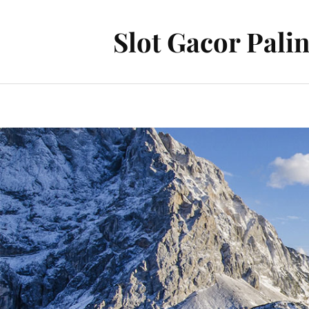
Slot Gacor Pal