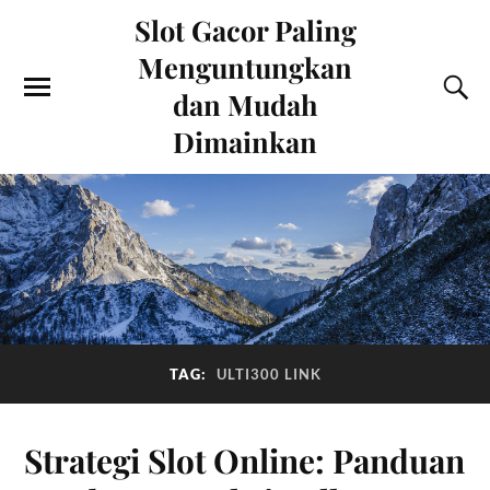
Slot Gacor Paling
Menguntungkan
dan Mudah
Dimainkan
TAG:
ULTI300 LINK
Strategi Slot Online: Panduan