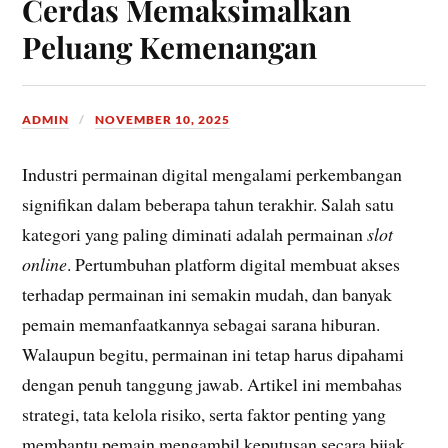
Cerdas Memaksimalkan
Peluang Kemenangan
ADMIN
NOVEMBER 10, 2025
Industri permainan digital mengalami perkembangan
signifikan dalam beberapa tahun terakhir. Salah satu
kategori yang paling diminati adalah permainan
slot
online
. Pertumbuhan platform digital membuat akses
terhadap permainan ini semakin mudah, dan banyak
pemain memanfaatkannya sebagai sarana hiburan.
Walaupun begitu, permainan ini tetap harus dipahami
dengan penuh tanggung jawab. Artikel ini membahas
strategi, tata kelola risiko, serta faktor penting yang
membantu pemain mengambil keputusan secara bijak.