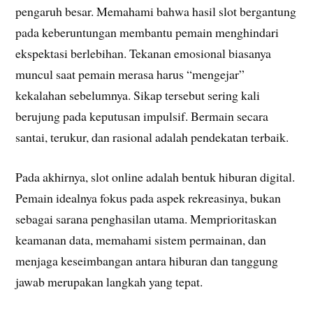
pengaruh besar. Memahami bahwa hasil slot bergantung
pada keberuntungan membantu pemain menghindari
ekspektasi berlebihan. Tekanan emosional biasanya
muncul saat pemain merasa harus “mengejar”
kekalahan sebelumnya. Sikap tersebut sering kali
berujung pada keputusan impulsif. Bermain secara
santai, terukur, dan rasional adalah pendekatan terbaik.
Pada akhirnya, slot online adalah bentuk hiburan digital.
Pemain idealnya fokus pada aspek rekreasinya, bukan
sebagai sarana penghasilan utama. Memprioritaskan
keamanan data, memahami sistem permainan, dan
menjaga keseimbangan antara hiburan dan tanggung
jawab merupakan langkah yang tepat.