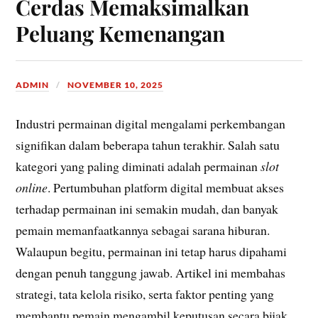
Cerdas Memaksimalkan
Peluang Kemenangan
ADMIN
NOVEMBER 10, 2025
Industri permainan digital mengalami perkembangan
signifikan dalam beberapa tahun terakhir. Salah satu
kategori yang paling diminati adalah permainan
slot
online
. Pertumbuhan platform digital membuat akses
terhadap permainan ini semakin mudah, dan banyak
pemain memanfaatkannya sebagai sarana hiburan.
Walaupun begitu, permainan ini tetap harus dipahami
dengan penuh tanggung jawab. Artikel ini membahas
strategi, tata kelola risiko, serta faktor penting yang
membantu pemain mengambil keputusan secara bijak.