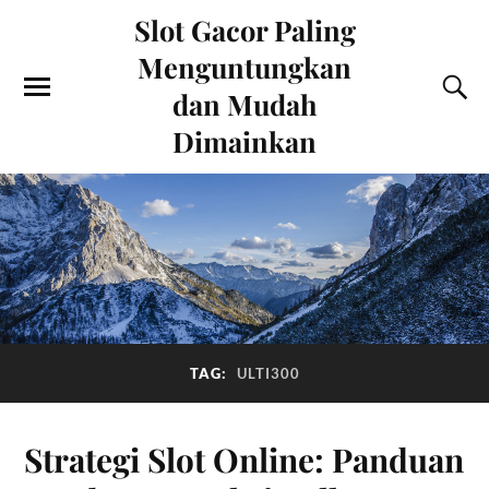
Slot Gacor Paling
Menguntungkan
dan Mudah
Dimainkan
TAG:
ULTI300
Strategi Slot Online: Panduan