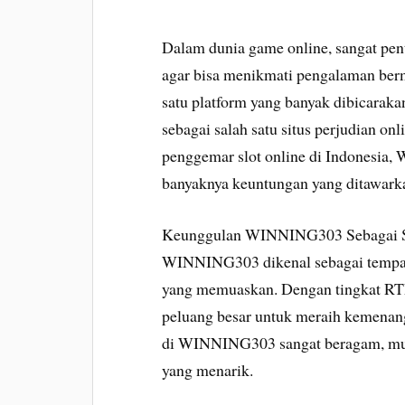
Dalam dunia game online, sangat pen
agar bisa menikmati pengalaman berm
satu platform yang banyak dibicarak
sebagai salah satu situs perjudian on
penggemar slot online di Indonesia
banyaknya keuntungan yang ditawark
Keunggulan WINNING303 Sebagai Sit
WINNING303 dikenal sebagai tempat
yang memuaskan. Dengan tingkat RTP 
peluang besar untuk meraih kemenangan
di WINNING303 sangat beragam, mulai
yang menarik.