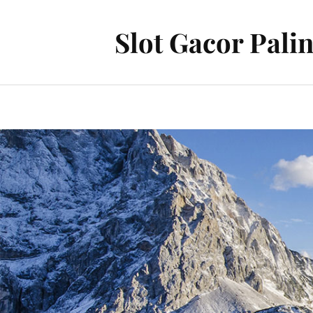
Slot Gacor Pal