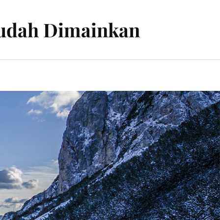
Mudah Dimainkan