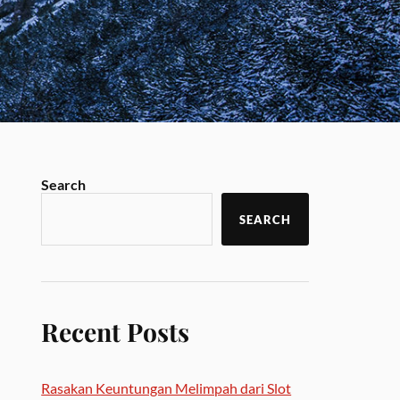
Search
SEARCH
Recent Posts
Rasakan Keuntungan Melimpah dari Slot