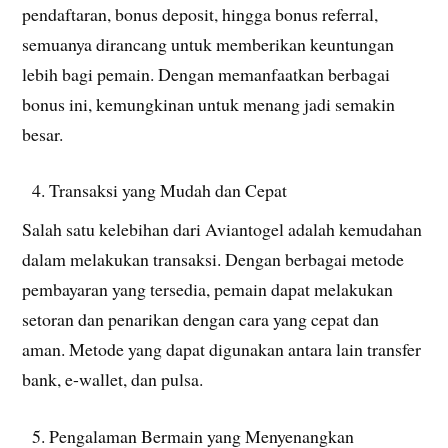
pendaftaran, bonus deposit, hingga bonus referral,
semuanya dirancang untuk memberikan keuntungan
lebih bagi pemain. Dengan memanfaatkan berbagai
bonus ini, kemungkinan untuk menang jadi semakin
besar.
Transaksi yang Mudah dan Cepat
Salah satu kelebihan dari Aviantogel adalah kemudahan
dalam melakukan transaksi. Dengan berbagai metode
pembayaran yang tersedia, pemain dapat melakukan
setoran dan penarikan dengan cara yang cepat dan
aman. Metode yang dapat digunakan antara lain transfer
bank, e-wallet, dan pulsa.
Pengalaman Bermain yang Menyenangkan