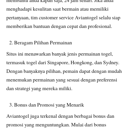
membantu anda kapan saja, 24 jam sehari. Jika anda
menghadapi kesulitan saat bermain atau memiliki
pertanyaan, tim customer service Aviantogel selalu siap
memberikan bantuan dengan cepat dan profesional.
Beragam Pilihan Permainan
Situs ini menawarkan banyak jenis permainan togel,
termasuk togel dari Singapore, Hongkong, dan Sydney.
Dengan banyaknya pilihan, pemain dapat dengan mudah
menemukan permainan yang sesuai dengan preferensi
dan strategi yang mereka miliki.
Bonus dan Promosi yang Menarik
Aviantogel juga terkenal dengan berbagai bonus dan
promosi yang menguntungkan. Mulai dari bonus