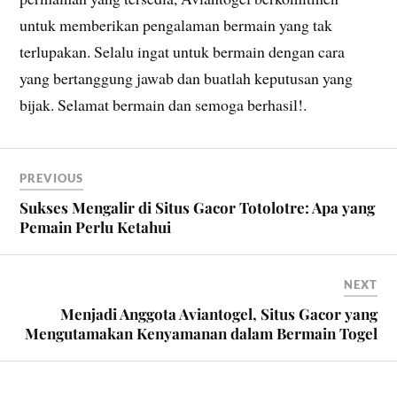
untuk memberikan pengalaman bermain yang tak
terlupakan. Selalu ingat untuk bermain dengan cara
yang bertanggung jawab dan buatlah keputusan yang
bijak. Selamat bermain dan semoga berhasil!.
PREVIOUS
Sukses Mengalir di Situs Gacor Totolotre: Apa yang
Pemain Perlu Ketahui
NEXT
Menjadi Anggota Aviantogel, Situs Gacor yang
Mengutamakan Kenyamanan dalam Bermain Togel