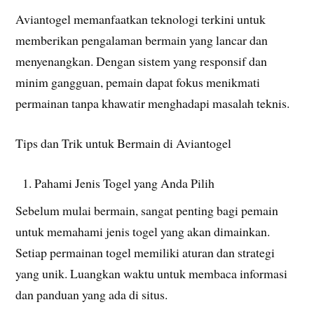
Aviantogel memanfaatkan teknologi terkini untuk
memberikan pengalaman bermain yang lancar dan
menyenangkan. Dengan sistem yang responsif dan
minim gangguan, pemain dapat fokus menikmati
permainan tanpa khawatir menghadapi masalah teknis.
Tips dan Trik untuk Bermain di Aviantogel
Pahami Jenis Togel yang Anda Pilih
Sebelum mulai bermain, sangat penting bagi pemain
untuk memahami jenis togel yang akan dimainkan.
Setiap permainan togel memiliki aturan dan strategi
yang unik. Luangkan waktu untuk membaca informasi
dan panduan yang ada di situs.