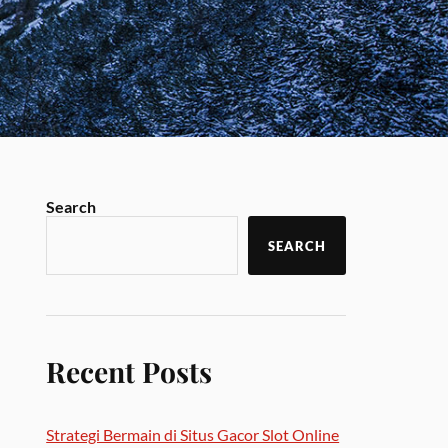
Search
SEARCH
Recent Posts
Strategi Bermain di Situs Gacor Slot Online