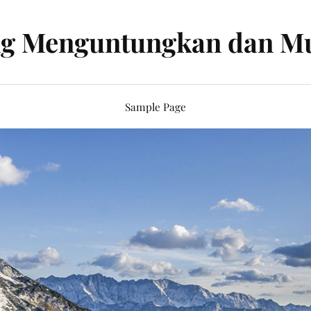
ing Menguntungkan dan 
Sample Page