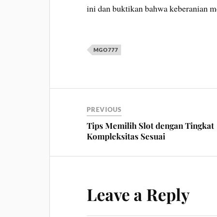
ini dan buktikan bahwa keberanian 
MGO777
PREVIOUS
Tips Memilih Slot dengan Tingkat
Kompleksitas Sesuai
Leave a Reply