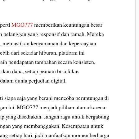
perti
MGO777
memberikan keuntungan besar
n pelanggan yang responsif dan ramah. Mereka
n, memastikan kenyamanan dan kepercayaan
bih dari sekadar hiburan, platform ini
ih pendapatan tambahan secara konsisten.
kan dana, setiap pemain bisa fokus
alam dunia perjudian digital.
ti siapa saja yang berani mencoba peruntungan di
ngan ini. MGO777 menjadi pilihan utama karena
kap yang disediakan. Jangan ragu untuk bergabung
nangan yang membanggakan. Kesempatan untuk
tang setiap hari, jadi manfaatkan momen berharga