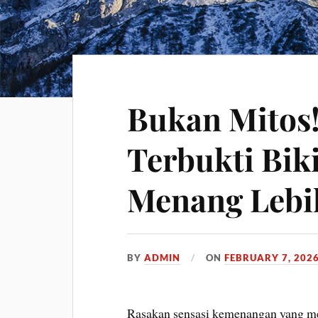
Bukan Mitos!
Terbukti Bik
Menang Lebi
BY
ADMIN
ON
FEBRUARY 7, 202
Rasakan sensasi kemenangan yang me