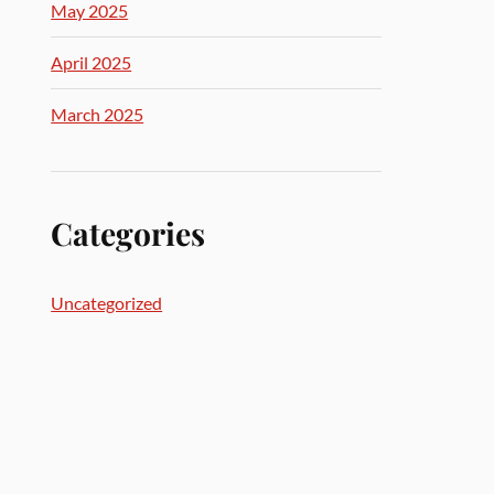
May 2025
April 2025
March 2025
Categories
Uncategorized