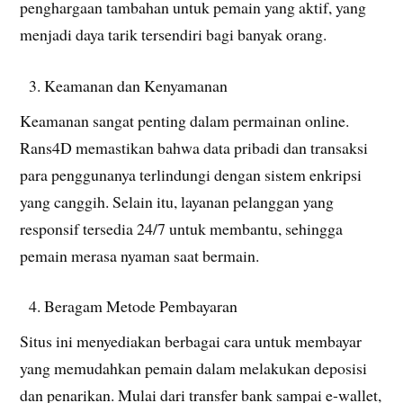
penghargaan tambahan untuk pemain yang aktif, yang
menjadi daya tarik tersendiri bagi banyak orang.
Keamanan dan Kenyamanan
Keamanan sangat penting dalam permainan online.
Rans4D memastikan bahwa data pribadi dan transaksi
para penggunanya terlindungi dengan sistem enkripsi
yang canggih. Selain itu, layanan pelanggan yang
responsif tersedia 24/7 untuk membantu, sehingga
pemain merasa nyaman saat bermain.
Beragam Metode Pembayaran
Situs ini menyediakan berbagai cara untuk membayar
yang memudahkan pemain dalam melakukan deposisi
dan penarikan. Mulai dari transfer bank sampai e-wallet,