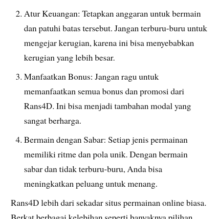
Atur Keuangan: Tetapkan anggaran untuk bermain
dan patuhi batas tersebut. Jangan terburu-buru untuk
mengejar kerugian, karena ini bisa menyebabkan
kerugian yang lebih besar.
Manfaatkan Bonus: Jangan ragu untuk
memanfaatkan semua bonus dan promosi dari
Rans4D. Ini bisa menjadi tambahan modal yang
sangat berharga.
Bermain dengan Sabar: Setiap jenis permainan
memiliki ritme dan pola unik. Dengan bermain
sabar dan tidak terburu-buru, Anda bisa
meningkatkan peluang untuk menang.
Rans4D lebih dari sekadar situs permainan online biasa.
Berkat berbagai kelebihan seperti banyaknya pilihan