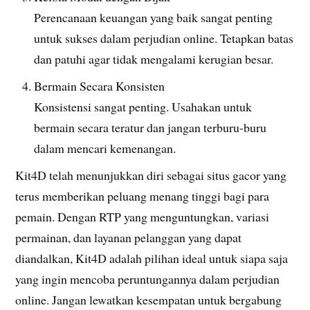
Perencanaan keuangan yang baik sangat penting
untuk sukses dalam perjudian online. Tetapkan batas
dan patuhi agar tidak mengalami kerugian besar.
Bermain Secara Konsisten
Konsistensi sangat penting. Usahakan untuk
bermain secara teratur dan jangan terburu-buru
dalam mencari kemenangan.
Kit4D telah menunjukkan diri sebagai situs gacor yang
terus memberikan peluang menang tinggi bagi para
pemain. Dengan RTP yang menguntungkan, variasi
permainan, dan layanan pelanggan yang dapat
diandalkan, Kit4D adalah pilihan ideal untuk siapa saja
yang ingin mencoba peruntungannya dalam perjudian
online. Jangan lewatkan kesempatan untuk bergabung