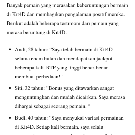
Banyak pemain yang merasakan keberuntungan bermain
di Kit4D dan membagikan pengalaman positif mereka.
Berikut adalah beberapa testimoni dari pemain yang
merasa beruntung di Kit4D:
Andi, 28 tahun: “Saya telah bermain di Kit4D
selama enam bulan dan mendapatkan jackpot
beberapa kali. RTP yang tinggi benar-benar
membuat perbedaan!”
Siti, 32 tahun: “Bonus yang ditawarkan sangat
menguntungkan dan mudah dicairkan. Saya merasa
dihargai sebagai seorang pemain. “
Budi, 40 tahun: “Saya menyukai variasi permainan
di Kit4D. Setiap kali bermain, saya selalu