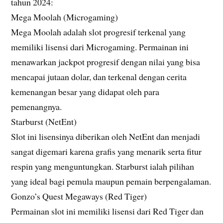
tahun 2024:
Mega Moolah (Microgaming)
Mega Moolah adalah slot progresif terkenal yang
memiliki lisensi dari Microgaming. Permainan ini
menawarkan jackpot progresif dengan nilai yang bisa
mencapai jutaan dolar, dan terkenal dengan cerita
kemenangan besar yang didapat oleh para
pemenangnya.
Starburst (NetEnt)
Slot ini lisensinya diberikan oleh NetEnt dan menjadi
sangat digemari karena grafis yang menarik serta fitur
respin yang menguntungkan. Starburst ialah pilihan
yang ideal bagi pemula maupun pemain berpengalaman.
Gonzo’s Quest Megaways (Red Tiger)
Permainan slot ini memiliki lisensi dari Red Tiger dan