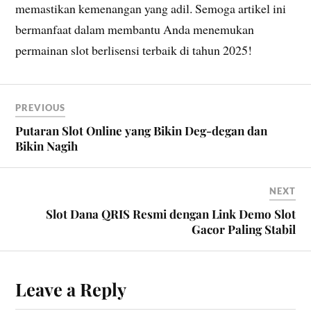
memastikan kemenangan yang adil. Semoga artikel ini
bermanfaat dalam membantu Anda menemukan
permainan slot berlisensi terbaik di tahun 2025!
PREVIOUS
Putaran Slot Online yang Bikin Deg-degan dan
Bikin Nagih
NEXT
Slot Dana QRIS Resmi dengan Link Demo Slot
Gacor Paling Stabil
Leave a Reply