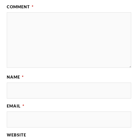
COMMENT
*
NAME
*
EMAIL
*
WEBSITE