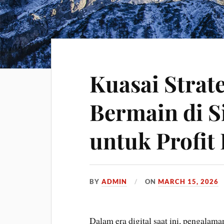
Kuasai Strate
Bermain di S
untuk Profit
BY
ADMIN
ON
MARCH 15, 2026
Dalam era digital saat ini, pengalama