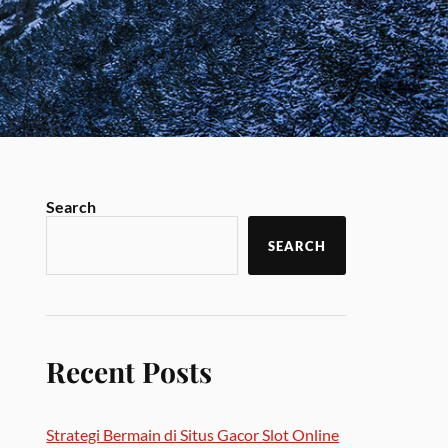
Search
SEARCH
Recent Posts
Strategi Bermain di Situs Gacor Slot Online