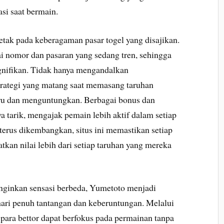
i saat bermain.
letak pada keberagaman pasar togel yang disajikan.
i nomor dan pasaran yang sedang tren, sehingga
gnifikan. Tidak hanya mengandalkan
rategi yang matang saat memasang taruhan
ru dan menguntungkan. Berbagai bonus dan
 tarik, mengajak pemain lebih aktif dalam setiap
terus dikembangkan, situs ini memastikan setiap
kan nilai lebih dari setiap taruhan yang mereka
inginkan sensasi berbeda, Yumetoto menjadi
-hari penuh tantangan dan keberuntungan. Melalui
 para bettor dapat berfokus pada permainan tanpa