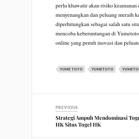
perlu khawatir akan risiko keamanan
menyenangkan dan peluang meraih ke
diperhitungkan sebagai salah satu situ
mencoba keberuntungan di Yumetoto d
online yang penuh inovasi dan peluan
YUME TOTO
YUMETOTO
YUMETO
PREVIOUS
Strategi Ampuh Mendominasi Tog
HK Situs Togel HK