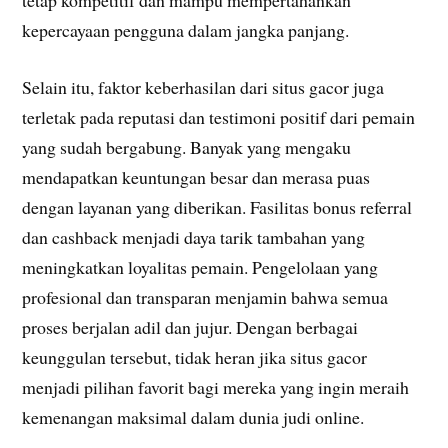
kepercayaan pengguna dalam jangka panjang.
Selain itu, faktor keberhasilan dari situs gacor juga
terletak pada reputasi dan testimoni positif dari pemain
yang sudah bergabung. Banyak yang mengaku
mendapatkan keuntungan besar dan merasa puas
dengan layanan yang diberikan. Fasilitas bonus referral
dan cashback menjadi daya tarik tambahan yang
meningkatkan loyalitas pemain. Pengelolaan yang
profesional dan transparan menjamin bahwa semua
proses berjalan adil dan jujur. Dengan berbagai
keunggulan tersebut, tidak heran jika situs gacor
menjadi pilihan favorit bagi mereka yang ingin meraih
kemenangan maksimal dalam dunia judi online.