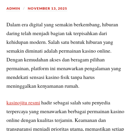
ADMIN
NOVEMBER 13, 2025
Dalam era digital yang semakin berkembang, hiburan
daring telah menjadi bagian tak terpisahkan dari
kehidupan modern. Salah satu bentuk hiburan yang
semakin diminati adalah permainan kasino online.
Dengan kemudahan akses dan beragam pilihan
permainan, platform ini menawarkan pengalaman yang
mendekati sensasi kasino fisik tanpa harus
meninggalkan kenyamanan rumah.
kasinojitu resmi
hadir sebagai salah satu penyedia
terpercaya yang menawarkan berbagai permainan kasino
online dengan kualitas terjamin. Keamanan dan
transparansi menjadi prioritas utama, memastikan setiap