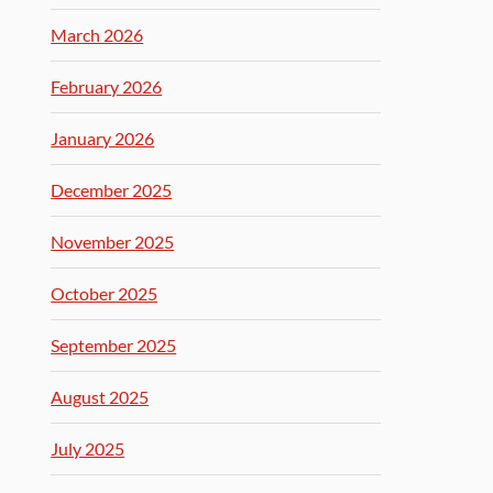
March 2026
February 2026
January 2026
December 2025
November 2025
October 2025
September 2025
August 2025
July 2025