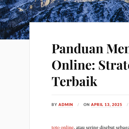
Panduan Men
Online: Strat
Terbaik
BY
ADMIN
ON
APRIL 13, 2025
toto online
, atau sering disebut sebag