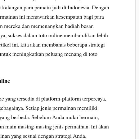
i kalangan para pemain judi di Indonesia. Dengan
ermainan ini menawarkan kesempatan bagi para
n mereka dan memenangkan hadiah besar.
nya, sukses dalam toto online membutuhkan lebih
tikel ini, kita akan membahas beberapa strategi
untuk meningkatkan peluang menang di toto
line
e yang tersedia di platform-platform terpercaya,
 sebagainya. Setiap jenis permainan memiliki
 yang berbeda. Sebelum Anda mulai bermain,
n main masing-masing jenis permainan. Ini akan
nan yang sesuai dengan strategi Anda.