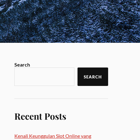
Search
SEARCH
Recent Posts
Kenali Keunggulan Slot Online yang