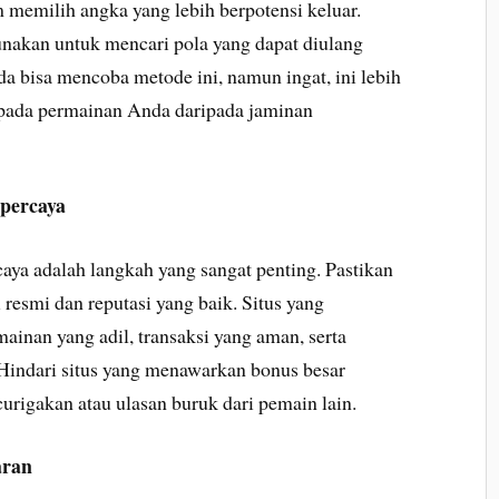
 memilih angka yang lebih berpotensi keluar.
unakan untuk mencari pola yang dapat diulang
a bisa mencoba metode ini, namun ingat, ini lebih
 pada permainan Anda daripada jaminan
rpercaya
caya adalah langkah yang sangat penting. Pastikan
i resmi dan reputasi yang baik. Situs yang
ainan yang adil, transaksi yang aman, serta
Hindari situs yang menawarkan bonus besar
rigakan atau ulasan buruk dari pemain lain.
aran