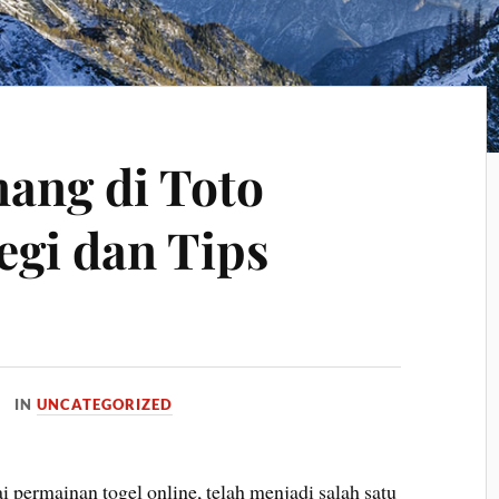
ang di Toto
egi dan Tips
IN
UNCATEGORIZED
ai permainan togel online, telah menjadi salah satu