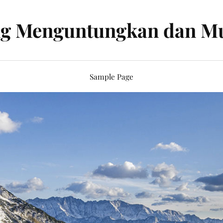
ing Menguntungkan dan 
Sample Page