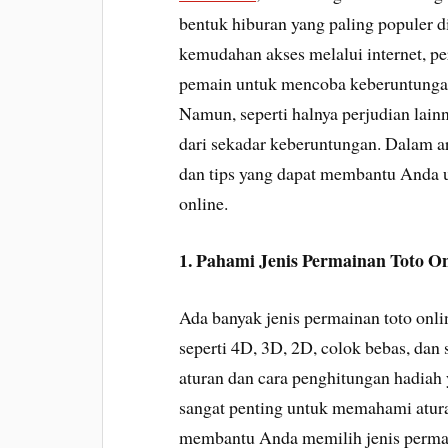
bentuk hiburan yang paling populer d
kemudahan akses melalui internet, p
pemain untuk mencoba keberuntunga
Namun, seperti halnya perjudian lain
dari sekadar keberuntungan. Dalam ar
dan tips yang dapat membantu Anda 
online.
1. Pahami Jenis Permainan Toto On
Ada banyak jenis permainan toto onlin
seperti 4D, 3D, 2D, colok bebas, dan
aturan dan cara penghitungan hadiah
sangat penting untuk memahami atura
membantu Anda memilih jenis permai