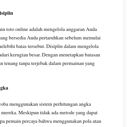
siplin
ain toto online adalah mengelola anggaran Anda
 yang bersedia Anda pertaruhkan sebelum memulai
elebihi batas tersebut. Disiplin dalam mengelola
dari kerugian besar. Dengan menetapkan batasan
an tenang tanpa terjebak dalam permainan yang
ngka
coba menggunakan sistem perhitungan angka
mereka. Meskipun tidak ada metode yang dapat
a pemain percaya bahwa menggunakan pola atau