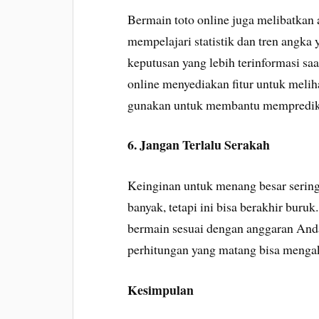
Bermain toto online juga melibatkan 
mempelajari statistik dan tren angk
keputusan yang lebih terinformasi saa
online menyediakan fitur untuk melih
gunakan untuk membantu memprediks
6. Jangan Terlalu Serakah
Keinginan untuk menang besar sering
banyak, tetapi ini bisa berakhir buruk
bermain sesuai dengan anggaran Anda
perhitungan yang matang bisa mengak
Kesimpulan