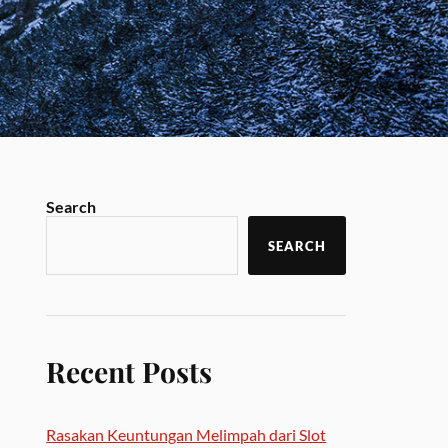
Search
SEARCH
Recent Posts
Rasakan Keuntungan Melimpah dari Slot