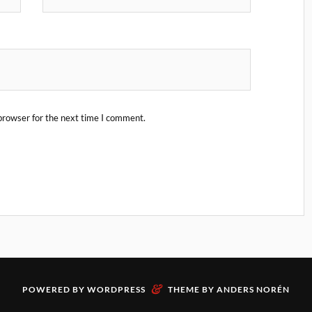
browser for the next time I comment.
&
POWERED BY
WORDPRESS
THEME BY
ANDERS NORÉN