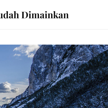
Mudah Dimainkan