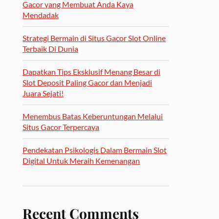
Gacor yang Membuat Anda Kaya
Mendadak
Strategi Bermain di Situs Gacor Slot Online
Terbaik Di Dunia
Dapatkan Tips Eksklusif Menang Besar di
Slot Deposit Paling Gacor dan Menjadi
Juara Sejati!
Menembus Batas Keberuntungan Melalui
Situs Gacor Terpercaya
Pendekatan Psikologis Dalam Bermain Slot
Digital Untuk Meraih Kemenangan
Recent Comments