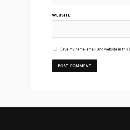
WEBSITE
Save my name, email, and website in this 